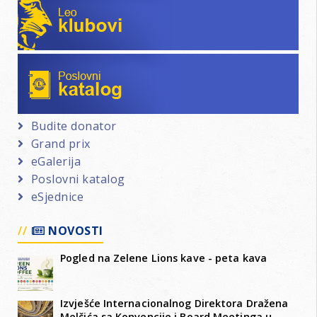
Poslovni katalog
Budite donator
Grand prix
eGalerija
Poslovni katalog
eSjednice
NOVOSTI
Pogled na Zelene Lions kave - peta kava
Izvješće Internacionalnog Direktora Dražena
Melčića sa Konvencije i Board Meetinga u