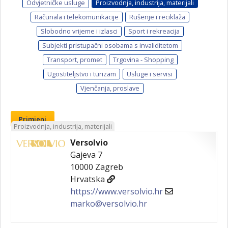
Odvjetničke usluge
Proizvodnja, industrija, materijali
Računala i telekomunikacije
Rušenje i reciklaža
Slobodno vrijeme i izlasci
Sport i rekreacija
Subjekti pristupačni osobama s invaliditetom
Transport, promet
Trgovina - Shopping
Ugostiteljstvo i turizam
Usluge i servisi
Vjenčanja, proslave
Primjeni
Proizvodnja, industrija, materijali
Versolvio
Gajeva 7
10000
Zagreb
Hrvatska
https://www.versolvio.hr
marko@versolvio.hr
Versolvio d.o.o. je hrvatska tvrtka specijalizirana za