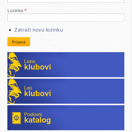
Lozinka
*
Zatraži novu lozinku
Prijava
Lions klubovi
Leo klubovi
Poslovni katalog