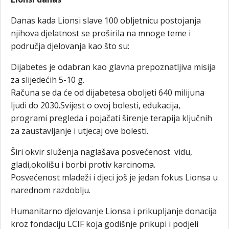
Danas kada Lionsi slave 100 obljetnicu postojanja
njihova djelatnost se proširila na mnoge teme i
područja djelovanja kao što su:
Dijabetes je odabran kao glavna prepoznatljiva misija
za slijedećih 5-10 g.
Računa se da će od dijabetesa oboljeti 640 milijuna
ljudi do 2030.Svijest o ovoj bolesti, edukacija,
programi pregleda i pojačati širenje terapija ključnih
za zaustavljanje i utjecaj ove bolesti.
Širi okvir služenja naglašava posvećenost vidu,
gladi,okolišu i borbi protiv karcinoma.
Posvećenost mladeži i djeci još je jedan fokus Lionsa u
narednom razdoblju.
Humanitarno djelovanje Lionsa i prikupljanje donacija
kroz fondaciju LCIF koja godišnje prikupi i podjeli