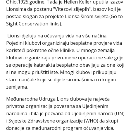
Ohio,1925.godine. Tada je Hellen Keller uputila izazov
Lionsima da postanu "Vitezovi slijepih", izazov koji je
postao slogan za projekte Lionsa širom svijeta.(Go to
Sight Conservation links).
Lionsi djeluju na očuvanju vida na više načina.
Pojedini klubovi organiziraju besplatne provjere vida
koristeći pokretne očne klinike. U mnogo zemalja
klubovi organiziraju privremene operacione sale gdje
se operacije katarakta besplatno obavljaju za one koji
si ne mogu priuštiti iste. Mnogi klubovi prikupljaju
stare naočale koje se dijele siromašnima u drugim
zemljama.
Međunarodna Udruga Lions clubova je najveća
privatna organizacija povezana sa Ujedinjenim
narodima i bila je pozvana od Ujedinjenih naroda (UN)
i Svjetske Zdravstvene organizacije (WHO) da skupi
donacije za međunarodni program očuvanja vida.