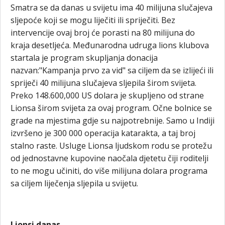
Smatra se da danas u svijetu ima 40 milijuna slučajeva
sljepoće koji se mogu liječiti ili spriječiti. Bez
intervencije ovaj broj će porasti na 80 milijuna do
kraja desetljeća. Međunarodna udruga lions klubova
startala je program skupljanja donacija
nazvan:"Kampanja prvo za vid" sa ciljem da se izlijeći ili
spriječi 40 milijuna slučajeva sljepila širom svijeta.
Preko 148.600,000 US dolara je skupljeno od strane
Lionsa širom svijeta za ovaj program. Očne bolnice se
grade na mjestima gdje su najpotrebnije. Samo u Indiji
izvršeno je 300 000 operacija katarakta, a taj broj
stalno raste. Usluge Lionsa ljudskom rodu se protežu
od jednostavne kupovine naočala djetetu čiji roditelji
to ne mogu učiniti, do više milijuna dolara programa
sa ciljem liječenja sljepila u svijetu.
Lionsi danas