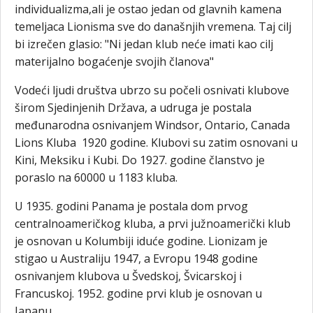
individualizma,ali je ostao jedan od glavnih kamena
temeljaca Lionisma sve do današnjih vremena. Taj cilj
bi izrečen glasio: "Ni jedan klub neće imati kao cilj
materijalno bogaćenje svojih članova"
Vodeći ljudi društva ubrzo su počeli osnivati klubove
širom Sjedinjenih Država, a udruga je postala
međunarodna osnivanjem Windsor, Ontario, Canada
Lions Kluba 1920 godine. Klubovi su zatim osnovani u
Kini, Meksiku i Kubi. Do 1927. godine članstvo je
poraslo na 60000 u 1183 kluba.
U 1935. godini Panama je postala dom prvog
centralnoameričkog kluba, a prvi južnoamerički klub
je osnovan u Kolumbiji iduće godine. Lionizam je
stigao u Australiju 1947, a Evropu 1948 godine
osnivanjem klubova u Švedskoj, Švicarskoj i
Francuskoj. 1952. godine prvi klub je osnovan u
Japanu.