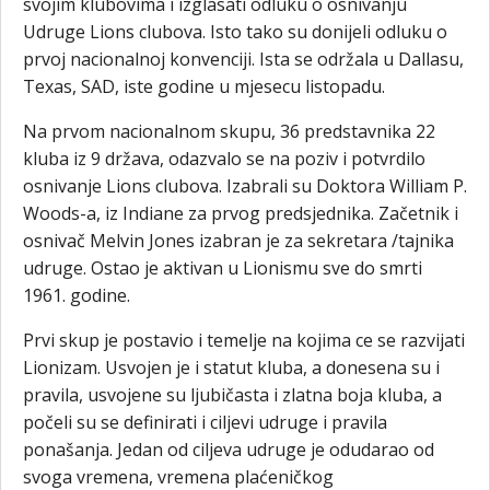
svojim klubovima i izglasati odluku o osnivanju
Udruge Lions clubova. Isto tako su donijeli odluku o
prvoj nacionalnoj konvenciji. Ista se održala u Dallasu,
Texas, SAD, iste godine u mjesecu listopadu.
Na prvom nacionalnom skupu, 36 predstavnika 22
kluba iz 9 država, odazvalo se na poziv i potvrdilo
osnivanje Lions clubova. Izabrali su Doktora William P.
Woods-a, iz Indiane za prvog predsjednika. Začetnik i
osnivač Melvin Jones izabran je za sekretara /tajnika
udruge. Ostao je aktivan u Lionismu sve do smrti
1961. godine.
Prvi skup je postavio i temelje na kojima ce se razvijati
Lionizam. Usvojen je i statut kluba, a donesena su i
pravila, usvojene su ljubičasta i zlatna boja kluba, a
počeli su se definirati i ciljevi udruge i pravila
ponašanja. Jedan od ciljeva udruge je odudarao od
svoga vremena, vremena plaćeničkog