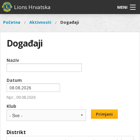
Skoči
Lions Hrvatska
MENI
na
glavni
O
O nama
Glavni
Početna
Aktivnosti
Događaji
Vi
sadržaj
izbornik
nama
ste
Lions Distrikt 126
Lions
ovdje
Događaji
Distrikt
Naši projekti
126
Naši
Naziv
Aktivnosti
projekti
Aktivnosti
Datum
Datum
Npr., 09.08.2026
Klub
Primjeni
Distrikt