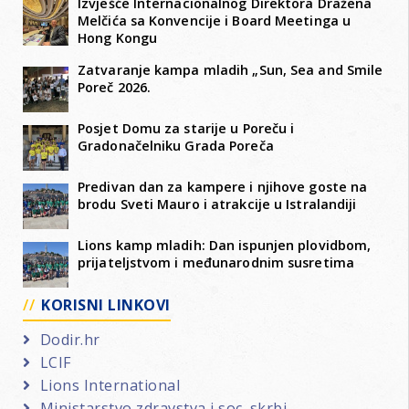
Izvješće Internacionalnog Direktora Dražena
Melčića sa Konvencije i Board Meetinga u
Hong Kongu
Zatvaranje kampa mladih „Sun, Sea and Smile
Poreč 2026.
Posjet Domu za starije u Poreču i
Gradonačelniku Grada Poreča
Predivan dan za kampere i njihove goste na
brodu Sveti Mauro i atrakcije u Istralandiji
Lions kamp mladih: Dan ispunjen plovidbom,
prijateljstvom i međunarodnim susretima
KORISNI LINKOVI
Dodir.hr
LCIF
Lions International
Ministarstvo zdravstva i soc. skrbi