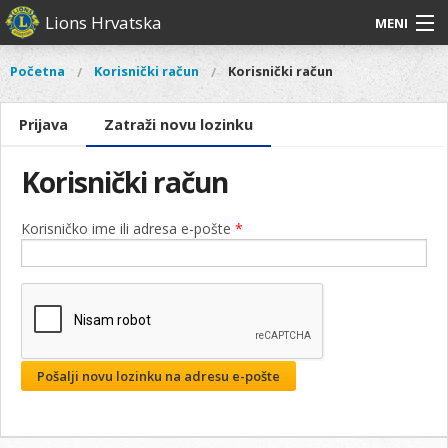
Skoči
Lions Hrvatska
MENI
na
glavni
O
O nama
Glavni
Početna
Korisnički račun
Korisnički račun
Vi
sadržaj
izbornik
nama
ste
Lions Distrikt 126
Lions
Primarne
ovdje
Prijava
Zatraži novu lozinku
(aktivna
oznake
Distrikt
oznaka)
Naši projekti
126
Korisnički račun
Naši
Aktivnosti
projekti
Korisničko ime ili adresa e-pošte
*
Aktivnosti
Pošalji novu lozinku na adresu e-pošte