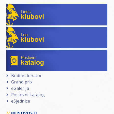
Lions klubovi
Leo klubovi
Poslovni katalog
Budite donator
Grand prix
eGalerija
Poslovni katalog
eSjednice
NOVOSTI