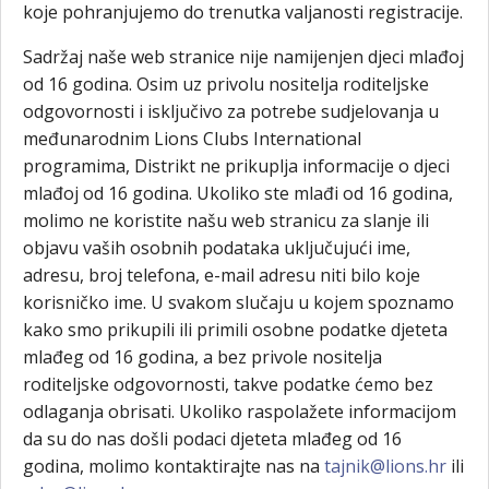
koje pohranjujemo do trenutka valjanosti registracije.
Sadržaj naše web stranice nije namijenjen djeci mlađoj
od 16 godina. Osim uz privolu nositelja roditeljske
odgovornosti i isključivo za potrebe sudjelovanja u
međunarodnim Lions Clubs International
programima, Distrikt ne prikuplja informacije o djeci
mlađoj od 16 godina. Ukoliko ste mlađi od 16 godina,
molimo ne koristite našu web stranicu za slanje ili
objavu vaših osobnih podataka uključujući ime,
adresu, broj telefona, e-mail adresu niti bilo koje
korisničko ime. U svakom slučaju u kojem spoznamo
kako smo prikupili ili primili osobne podatke djeteta
mlađeg od 16 godina, a bez privole nositelja
roditeljske odgovornosti, takve podatke ćemo bez
odlaganja obrisati. Ukoliko raspolažete informacijom
da su do nas došli podaci djeteta mlađeg od 16
godina, molimo kontaktirajte nas na
tajnik@lions.hr
ili