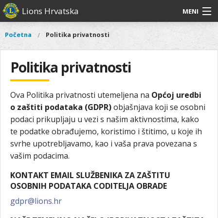
Skoči
Lions Hrvatska
MENI
na
glavni
O
O nama
Glavni
Početna
Politika privatnosti
Vi
sadržaj
izbornik
nama
ste
Lions Distrikt 126
Lions
ovdje
Politika privatnosti
Distrikt
Naši projekti
126
Naši
Ova Politika privatnosti utemeljena na
Općoj uredbi
Aktivnosti
projekti
o zaštiti podataka (GDPR)
objašnjava koji se osobni
Aktivnosti
podaci prikupljaju u vezi s našim aktivnostima, kako
te podatke obrađujemo, koristimo i štitimo, u koje ih
svrhe upotrebljavamo, kao i vaša prava povezana s
vašim podacima.
KONTAKT EMAIL SLUŽBENIKA ZA ZAŠTITU
OSOBNIH PODATAKA CODITELJA OBRADE
gdpr@lions.hr