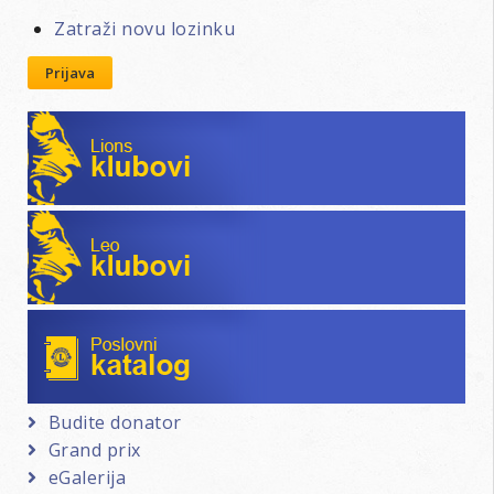
Zatraži novu lozinku
Prijava
Lions klubovi
Leo klubovi
Poslovni katalog
Budite donator
Grand prix
eGalerija