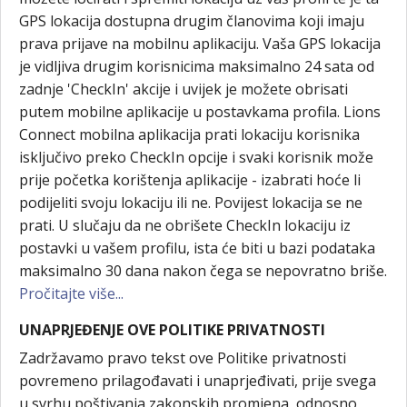
GPS lokacija dostupna drugim članovima koji imaju
prava prijave na mobilnu aplikaciju. Vaša GPS lokacija
je vidljiva drugim korisnicima maksimalno 24 sata od
zadnje 'CheckIn' akcije i uvijek je možete obrisati
putem mobilne aplikacije u postavkama profila. Lions
Connect mobilna aplikacija prati lokaciju korisnika
isključivo preko CheckIn opcije i svaki korisnik može
prije početka korištenja aplikacije - izabrati hoće li
podijeliti svoju lokaciju ili ne. Povijest lokacija se ne
prati. U slučaju da ne obrišete CheckIn lokaciju iz
postavki u vašem profilu, ista će biti u bazi podataka
maksimalno 30 dana nakon čega se nepovratno briše.
Pročitajte više...
UNAPRJEĐENJE OVE POLITIKE PRIVATNOSTI
Zadržavamo pravo tekst ove Politike privatnosti
povremeno prilagođavati i unaprjeđivati, prije svega
u svrhu poštivanja zakonskih promjena, odnosno,