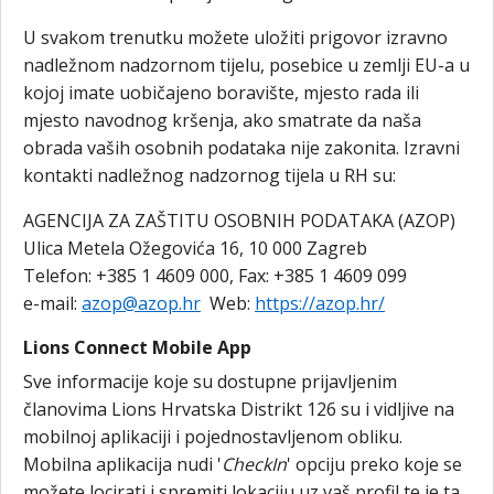
U svakom trenutku možete uložiti prigovor izravno
nadležnom nadzornom tijelu, posebice u zemlji EU-a u
kojoj imate uobičajeno boravište, mjesto rada ili
mjesto navodnog kršenja, ako smatrate da naša
obrada vaših osobnih podataka nije zakonita. Izravni
kontakti nadležnog nadzornog tijela u RH su:
AGENCIJA ZA ZAŠTITU OSOBNIH PODATAKA (AZOP)
Ulica Metela Ožegovića 16, 10 000 Zagreb
Telefon: +385 1 4609 000, Fax: +385 1 4609 099
e-mail:
azop@azop.hr
Web:
https://azop.hr/
Lions Connect Mobile App
Sve informacije koje su dostupne prijavljenim
članovima Lions Hrvatska Distrikt 126 su i vidljive na
mobilnoj aplikaciji i pojednostavljenom obliku.
Mobilna aplikacija nudi '
CheckIn
' opciju preko koje se
možete locirati i spremiti lokaciju uz vaš profil te je ta