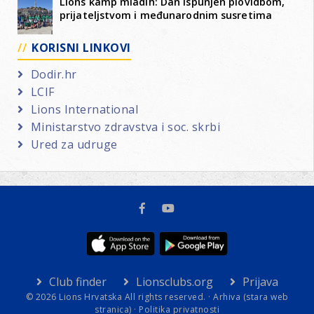
Lions kamp mladih: Dan ispunjen plovidbom,
prijateljstvom i međunarodnim susretima
KORISNI LINKOVI
Dodir.hr
LCIF
Lions International
Ministarstvo zdravstva i soc. skrbi
Ured za udruge
Club finder
Lionsclubs.org
Prijava
© 2026 Lions Hrvatska All rights reserved. ·
Arhiva (stara web
stranica)
·
Politika privatnosti