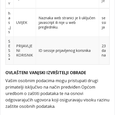
je
v
h
a
Naznaka web stranici je li uključen
se
s
UVIJEK
javascript ili nije u web
ssi
_j
pregledniku.
ja
s
S
E
PRIJAVLJE
23
S
NI
ID sessije prijavljenog korisnika
da
S
KORISNIK
na
*
OVLAŠTENI VANJSKI IZVRŠITELJI OBRADE
Vašim osobnim podacima mogu pristupati drugi
primatelji isključivo na način predviđen Općom
uredbom o zaštiti podataka te na osnovi
odgovarajućih ugovora koji osiguravaju visoku razinu
zaštite osobnih podataka.