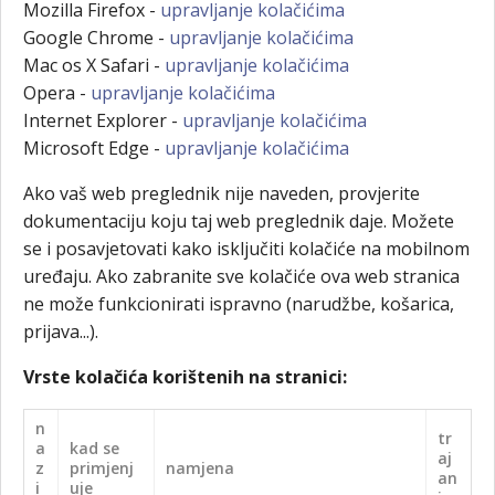
Mozilla Firefox -
upravljanje kolačićima
Google Chrome -
upravljanje kolačićima
Mac os X Safari -
upravljanje kolačićima
Opera -
upravljanje kolačićima
Internet Explorer -
upravljanje kolačićima
Microsoft Edge -
upravljanje kolačićima
Ako vaš web preglednik nije naveden, provjerite
dokumentaciju koju taj web preglednik daje. Možete
se i posavjetovati kako isključiti kolačiće na mobilnom
uređaju. Ako zabranite sve kolačiće ova web stranica
ne može funkcionirati ispravno (narudžbe, košarica,
prijava...).
Vrste kolačića korištenih na stranici:
n
tr
a
kad se
aj
z
primjenj
namjena
an
i
uje