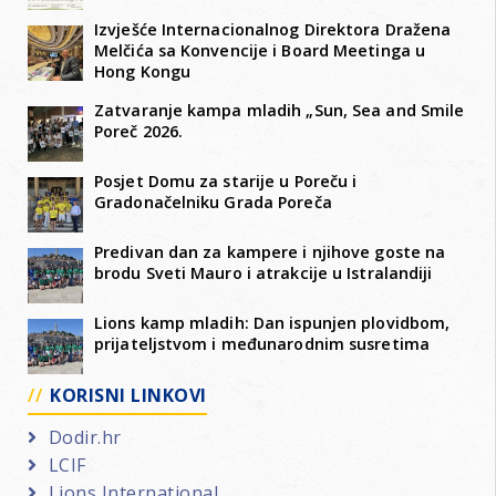
Izvješće Internacionalnog Direktora Dražena
Melčića sa Konvencije i Board Meetinga u
Hong Kongu
Zatvaranje kampa mladih „Sun, Sea and Smile
Poreč 2026.
Posjet Domu za starije u Poreču i
Gradonačelniku Grada Poreča
Predivan dan za kampere i njihove goste na
brodu Sveti Mauro i atrakcije u Istralandiji
Lions kamp mladih: Dan ispunjen plovidbom,
prijateljstvom i međunarodnim susretima
KORISNI LINKOVI
Dodir.hr
LCIF
Lions International