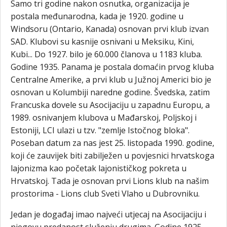
Samo tri godine nakon osnutka, organizacija je
postala međunarodna, kada je 1920. godine u
Windsoru (Ontario, Kanada) osnovan prvi klub izvan
SAD. Klubovi su kasnije osnivani u Meksiku, Kini,
Kubi... Do 1927. bilo je 60.000 članova u 1183 kluba.
Godine 1935. Panama je postala domaćin prvog kluba
Centralne Amerike, a prvi klub u Južnoj Americi bio je
osnovan u Kolumbiji naredne godine. Švedska, zatim
Francuska dovele su Asocijaciju u zapadnu Europu, a
1989. osnivanjem klubova u Mađarskoj, Poljskoj i
Estoniji, LCI ulazi u tzv. "zemlje Istočnog bloka".
Poseban datum za nas jest 25. listopada 1990. godine,
koji će zauvijek biti zabilježen u povjesnici hrvatskoga
lajonizma kao početak lajonističkog pokreta u
Hrvatskoj. Tada je osnovan prvi Lions klub na našim
prostorima - Lions club Sveti Vlaho u Dubrovniku.
Jedan je događaj imao najveći utjecaj na Asocijaciju i