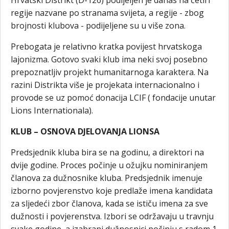
Hrvatski Distrikt (D-126) podijeljen je danas na četiri
regije nazvane po stranama svijeta, a regije - zbog
brojnosti klubova - podijeljene su u više zona.
Prebogata je relativno kratka povijest hrvatskoga
lajonizma. Gotovo svaki klub ima neki svoj posebno
prepoznatljiv projekt humanitarnoga karaktera. Na
razini Distrikta više je projekata internacionalno i
provode se uz pomoć donacija LCIF ( fondacije unutar
Lions Internationala).
KLUB – OSNOVA DJELOVANJA LIONSA
Predsjednik kluba bira se na godinu, a direktori na
dvije godine. Proces počinje u ožujku nominiranjem
članova za dužnosnike kluba. Predsjednik imenuje
izborno povjerenstvo koje predlaže imena kandidata
za sljedeći zbor članova, kada se ističu imena za sve
dužnosti i povjerenstva. Izbori se održavaju u travnju