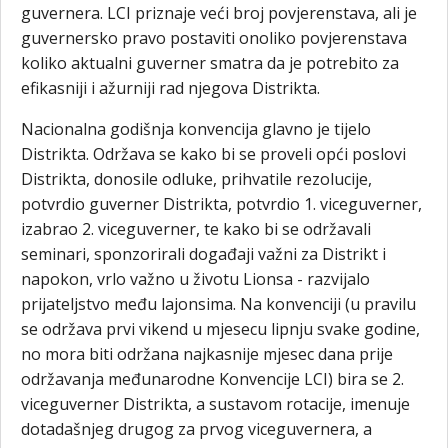
guvernera. LCI priznaje veći broj povjerenstava, ali je
guvernersko pravo postaviti onoliko povjerenstava
koliko aktualni guverner smatra da je potrebito za
efikasniji i ažurniji rad njegova Distrikta.
Nacionalna godišnja konvencija glavno je tijelo
Distrikta. Održava se kako bi se proveli opći poslovi
Distrikta, donosile odluke, prihvatile rezolucije,
potvrdio guverner Distrikta, potvrdio 1. viceguverner,
izabrao 2. viceguverner, te kako bi se održavali
seminari, sponzorirali događaji važni za Distrikt i
napokon, vrlo važno u životu Lionsa - razvijalo
prijateljstvo među lajonsima. Na konvenciji (u pravilu
se održava prvi vikend u mjesecu lipnju svake godine,
no mora biti održana najkasnije mjesec dana prije
održavanja međunarodne Konvencije LCI) bira se 2.
viceguverner Distrikta, a sustavom rotacije, imenuje
dotadašnjeg drugog za prvog viceguvernera, a