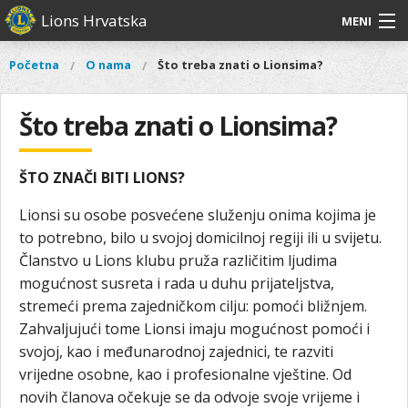
Skoči
Lions Hrvatska
MENI
na
glavni
O
O nama
Glavni
Početna
O nama
Što treba znati o Lionsima?
Vi
sadržaj
izbornik
nama
ste
Lions Distrikt 126
Lions
ovdje
Što treba znati o Lionsima?
Distrikt
Naši projekti
126
Naši
ŠTO ZNAČI BITI LIONS?
Aktivnosti
projekti
Lionsi su osobe posvećene služenju onima kojima je
Aktivnosti
to potrebno, bilo u svojoj domicilnoj regiji ili u svijetu.
Članstvo u Lions klubu pruža različitim ljudima
mogućnost susreta i rada u duhu prijateljstva,
stremeći prema zajedničkom cilju: pomoći bližnjem.
Zahvaljujući tome Lionsi imaju mogućnost pomoći i
svojoj, kao i međunarodnoj zajednici, te razviti
vrijedne osobne, kao i profesionalne vještine. Od
novih članova očekuje se da odvoje svoje vrijeme i