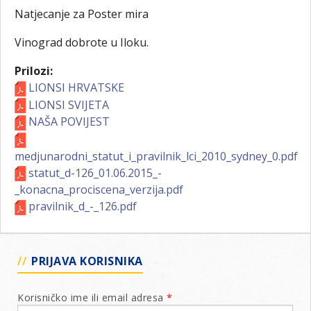
Natjecanje za Poster mira
Vinograd dobrote u Iloku.
Prilozi:
LIONSI HRVATSKE
LIONSI SVIJETA
NAŠA POVIJEST
medjunarodni_statut_i_pravilnik_lci_2010_sydney_0.pdf
statut_d-126_01.06.2015_-
_konacna_prociscena_verzija.pdf
pravilnik_d_-_126.pdf
PRIJAVA KORISNIKA
Korisničko ime ili email adresa
*