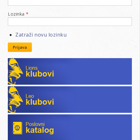
Lozinka
*
Zatraži novu lozinku
Prijava
Lions klubovi
Leo klubovi
Poslovni katalog