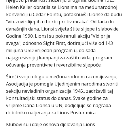
njegovu predanost služenju drugima. Godine 1925.
Helen Keller obratila se Lionsima na međunarodnoj
konvenciji u Cedar Pointu, potaknuvši Lionse da budu
"vitezovi slijepih u borbi protiv mraka". Od tada do
današnjih dana, Lionsi svijeta štite slijepe i slabovide.
Godine 1990. Lionsi su pokrenuli akciju "Vid prije
svega", odnosno Sight First, dotirajući više od 143
milijuna USD vrijedan program u, do sada
najagresivnijoj kampanji za zaštitu vida, program
očuvanja preventivne i reverzibilne sljepoće.
Šireći svoju ulogu u međunarodnom razumijevanju,
Asocijacija je pomogla Ujedinjenim narodima stvoriti
sekciju nevladinih organizacija 1945., zadržavši taj
konzultacijski status do danas. Svake godine za
vrijeme Dana Lionsa u UN, dodjeljuje se nagrada
dobitniku natjecanja za Lions Poster mira.
Klubovi su i dalje osnova djelovanja Lions