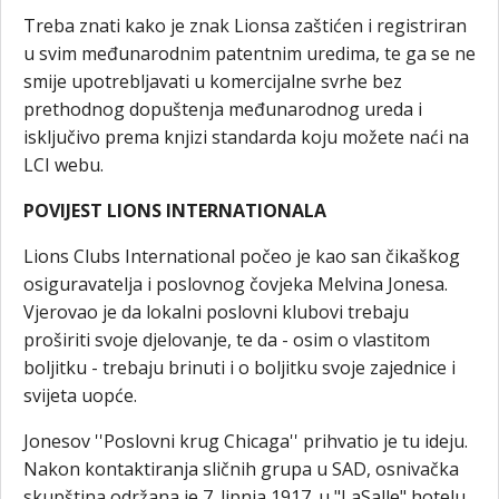
Treba znati kako je znak Lionsa zaštićen i registriran
u svim međunarodnim patentnim uredima, te ga se ne
smije upotrebljavati u komercijalne svrhe bez
prethodnog dopuštenja međunarodnog ureda i
isključivo prema knjizi standarda koju možete naći na
LCI webu.
POVIJEST LIONS INTERNATIONALA
Lions Clubs International počeo je kao san čikaškog
osiguravatelja i poslovnog čovjeka Melvina Jonesa.
Vjerovao je da lokalni poslovni klubovi trebaju
proširiti svoje djelovanje, te da - osim o vlastitom
boljitku - trebaju brinuti i o boljitku svoje zajednice i
svijeta uopće.
Jonesov ''Poslovni krug Chicaga'' prihvatio je tu ideju.
Nakon kontaktiranja sličnih grupa u SAD, osnivačka
skupština održana je 7. lipnja 1917. u "LaSalle" hotelu