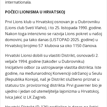
internationala.
POČECI LIONISMA U HRVATSKOJ
Prvi Lions klub u Hrvatskoj osnovan je u Dubrovniku
(Lions club Sveti Vlaho), i to 25. listopada 1990. godine.
Nakon toga intenzivno se razvija Lions pokret u našoj
domovini, pa tako danas (LISTOPAD 2025. godine) u
Hrvatskoj brojimo 57 klubova sa oko 1150 članova.
Hrvatski Lionsi dobili su vlastiti Distrikt, osnovavši 2.
veljače 1994. godine (također u Dubrovniku)
Inicijativni odbor za ustrojavanje vlastita distrikta. Iste
godine, na međunarodnoj Konvenciji održanoj u Seulu
(Republika Koreja), naš je Distrikt službeno priznat u
statusu tzv. provizornog distrikta. Prvi guverner bio je
ujedno i jedan od utemeljitelja lajonizma u Hrvatskoj,
Ivica Jakić iz LK Zagreb.