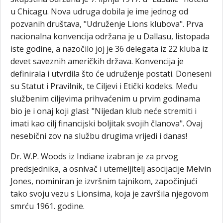
u Chicagu. Nova udruga dobila je ime jednog od
pozvanih društava, "Udruženje Lions klubova". Prva
nacionalna konvencija održana je u Dallasu, listopada
iste godine, a nazočilo joj je 36 delegata iz 22 kluba iz
devet saveznih američkih država. Konvencija je
definirala i utvrdila što će udruženje postati. Doneseni
su Statut i Pravilnik, te Ciljevi i Etički kodeks. Među
službenim ciljevima prihvaćenim u prvim godinama
bio je i onaj koji glasi: "Nijedan klub neće stremiti i
imati kao cilj financijski boljitak svojih članova". Ovaj
nesebični zov na službu drugima vrijedi i danas!
Dr. W.P. Woods iz Indiane izabran je za prvog
predsjednika, a osnivač i utemeljitelj asocijacije Melvin
Jones, nominiran je izvršnim tajnikom, započinjući
tako svoju vezu s Lionsima, koja je završila njegovom
smrću 1961. godine.