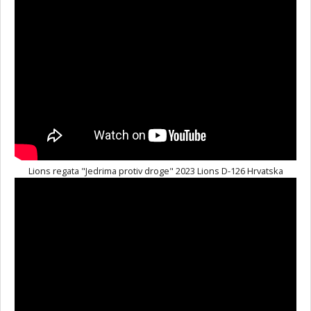
Lions regata "Jedrima protiv droge" 2023 Lions D-126 Hrvatska