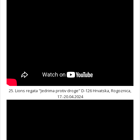
25. Lions regata "Jedrima protiv droge" D-126 Hrvatska, Rogoznica,
17.-20.04.2024