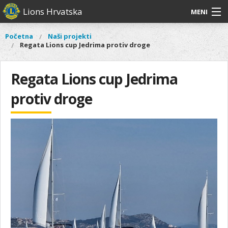
Skoči
Lions Hrvatska
MENI
na
glavni
O
O nama
Glavni
Početna
Naši projekti
Vi
sadržaj
Regata Lions cup Jedrima protiv droge
izbornik
nama
ste
Lions Distrikt 126
Lions
ovdje
Distrikt
Regata Lions cup Jedrima
Naši projekti
126
protiv droge
Naši
Aktivnosti
projekti
Aktivnosti