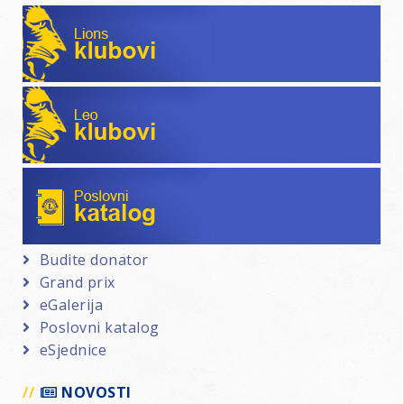
Lions klubovi
Leo klubovi
Poslovni katalog
Budite donator
Grand prix
eGalerija
Poslovni katalog
eSjednice
NOVOSTI