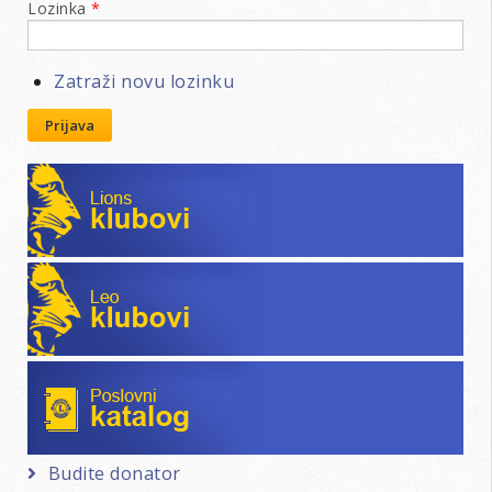
Lozinka
*
Zatraži novu lozinku
Prijava
Lions klubovi
Leo klubovi
Poslovni katalog
Budite donator