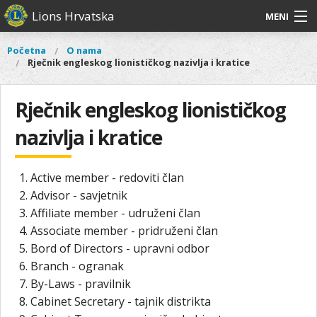
Skoči
Lions Hrvatska
MENI
na
glavni
O
O nama
Glavni
Početna
O nama
Vi
sadržaj
Rječnik engleskog lionističkog nazivlja i kratice
izbornik
nama
ste
Lions Distrikt 126
Lions
ovdje
Distrikt
Rječnik engleskog lionističkog
Naši projekti
126
nazivlja i kratice
Naši
Aktivnosti
projekti
Aktivnosti
Active member - redoviti član
Advisor - savjetnik
Affiliate member - udruženi član
Associate member - pridruženi član
Bord of Directors - upravni odbor
Branch - ogranak
By-Laws - pravilnik
Cabinet Secretary - tajnik distrikta