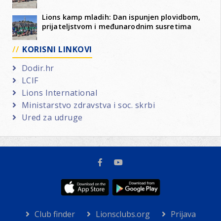
Lions kamp mladih: Dan ispunjen plovidbom,
prijateljstvom i međunarodnim susretima
KORISNI LINKOVI
Dodir.hr
LCIF
Lions International
Ministarstvo zdravstva i soc. skrbi
Ured za udruge
Club finder
Lionsclubs.org
Prijava