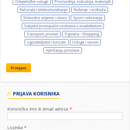
Odvjetničke usluge
Proizvodnja, industrija, materijali
Računala i telekomunikacije
Rušenje i reciklaža
Slobodno vrijeme i izlasci
Sport i rekreacija
Subjekti pristupačni osobama s invaliditetom
Transport, promet
Trgovina - Shopping
Ugostiteljstvo i turizam
Usluge i servisi
Vjenčanja, proslave
Primjeni
PRIJAVA KORISNIKA
Korisničko ime ili email adresa
*
Lozinka
*