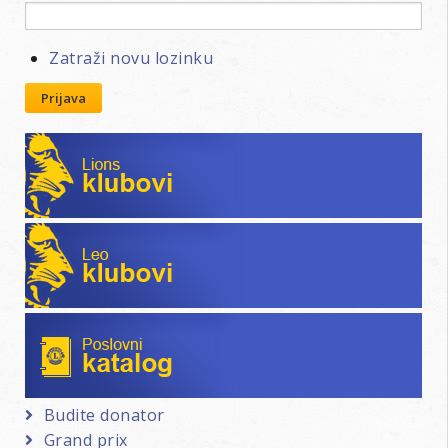
Zatraži novu lozinku
Prijava
Lions klubovi
Leo klubovi
Poslovni katalog
Budite donator
Grand prix