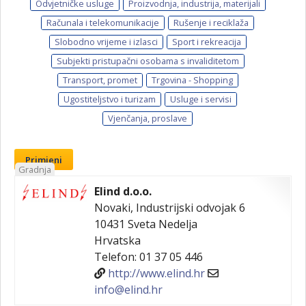
Odvjetničke usluge
Proizvodnja, industrija, materijali
Računala i telekomunikacije
Rušenje i reciklaža
Slobodno vrijeme i izlasci
Sport i rekreacija
Subjekti pristupačni osobama s invaliditetom
Transport, promet
Trgovina - Shopping
Ugostiteljstvo i turizam
Usluge i servisi
Vjenčanja, proslave
Primjeni
Gradnja
Elind d.o.o.
Novaki, Industrijski odvojak 6
10431
Sveta Nedelja
Hrvatska
Telefon:
01 37 05 446
http://www.elind.hr
info@elind.hr