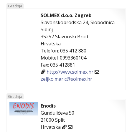
Gradnja
SOLMEX d.o.o. Zagreb
Slavonskobrodska 24, Slobodnica
Sibinj
35252
Slavonski Brod
Hrvatska
Telefon:
035 412 880
Mobitel:
0993360104
Fax:
035 412881
http://www.solmex.hr
zeljko.maric@solmex.hr
Sanacija sustava odvodnje i vodoopskrbe
Gradnja
Enodis
Gundulićeva 50
21000
Split
Hrvatska