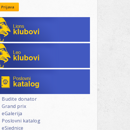
Prijava
Lions klubovi
Leo klubovi
Poslovni katalog
Budite donator
Grand prix
eGalerija
Poslovni katalog
eSjednice