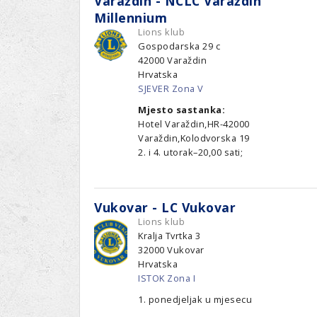
Varaždin - NCLC Varaždin
Ru
Lions International
Millennium
Po
Club finder
Lions klub
Gospodarska 29 c
42000
Varaždin
Hrvatska
SJEVER Zona V
Mjesto sastanka:
Hotel Varaždin,HR-42000
Varaždin,Kolodvorska 19
2. i 4. utorak–20,00 sati;
Vukovar - LC Vukovar
Lions klub
Kralja Tvrtka 3
32000
Vukovar
Hrvatska
ISTOK Zona I
1. ponedjeljak u mjesecu