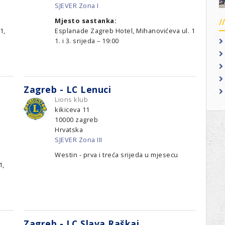
SJEVER Zona I
Mjesto sastanka:
1,
Esplanade Zagreb Hotel, Mihanovićeva ul. 1
1. i 3. srijeda – 19:00
Zagreb - LC Lenuci
Lions klub
kikiceva 11
10000
zagreb
Hrvatska
SJEVER Zona III
Westin - prva i treća srijeda u mjesecu
1,
Zagreb - LC Slava Raškaj