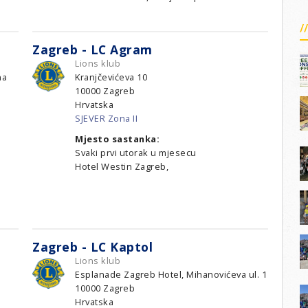
Zagreb - LC Agram
Lions klub
na
Kranjčevićeva 10
10000
Zagreb
Hrvatska
SJEVER Zona II
Mjesto sastanka:
Svaki prvi utorak u mjesecu
Hotel Westin Zagreb,
Zagreb - LC Kaptol
Lions klub
Esplanade Zagreb Hotel, Mihanovićeva ul. 1
10000
Zagreb
Hrvatska