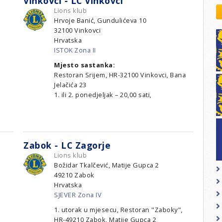
Vinkovci - LC Vinkovci
kovodstvo Leo Distrikta
Lions klub
daci o LEO D-126 i kontakt
Hrvoje Banić, Gundulićeva 10
32100
Vinkovci
Hrvatska
ISTOK Zona II
Mjesto sastanka:
Restoran Srijem, HR-32100 Vinkovci, Bana
Jelačića 23
1. ili 2. ponedjeljak – 20,00 sati,
Zabok - LC Zagorje
Lions klub
Božidar Tkalčević, Matije Gupca 2
49210
Zabok
Hrvatska
SJEVER Zona IV
1. utorak u mjesecu, Restoran "Zaboky",
HR-49210 Zabok, Matije Gupca 2