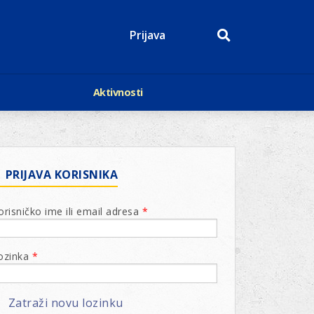
Prijava
Aktivnosti
Događaji
p
Kalendar
Mediji o nama
roge
Lions Magazin
PRIJAVA KORISNIKA
orisničko ime ili email adresa
*
ozinka
*
Zatraži novu lozinku