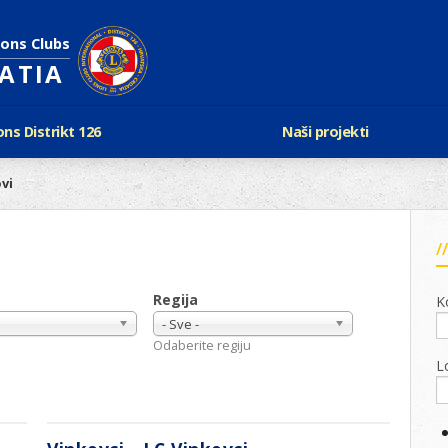
ions Clubs
OATIA
ons Distrikt 126
Naši projekti
vijest Lionsa
LCIF
ovi
ons i Leo klubovi
Razmjena mladeži i kam
Karta klubova
Poster mira
Gdje se sastaju
Regata jedrima protiv d
Foto natječaj
tualna Lions godina
Lions QUEST
Regija
K
Aktualno rukovodstvo D-126
Lions vinograd dobrote
- Sve -
Kabinet
Odaberite regiju
Projekti klubova
Ustroj
L
New Voices
Podaci o D-126 i kontakt
verneri 126