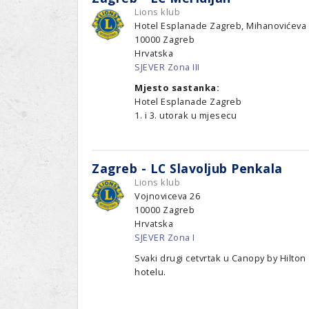
Lions klub
Hotel Esplanade Zagreb, Mihanovićeva 
10000
Zagreb
Hrvatska
SJEVER Zona III
Mjesto sastanka:
Hotel Esplanade Zagreb
1. i 3. utorak u mjesecu
Zagreb - LC Slavoljub Penkala
Lions klub
Vojnoviceva 26
10000
Zagreb
Hrvatska
SJEVER Zona I
Svaki drugi cetvrtak u Canopy by Hilton
hotelu.