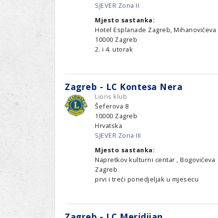
SJEVER Zona II
Mjesto sastanka:
Hotel Esplanade Zagreb, Mihanovićeva 
10000 Zagreb
2. i 4. utorak
Zagreb - LC Kontesa Nera
Lions klub
Šeferova 8
10000
Zagreb
Hrvatska
SJEVER Zona III
Mjesto sastanka:
Napretkov kulturni centar , Bogovićeva 
Zagreb
prvi i treći ponedjeljak u mjesecu
Zagreb - LC Meridijan