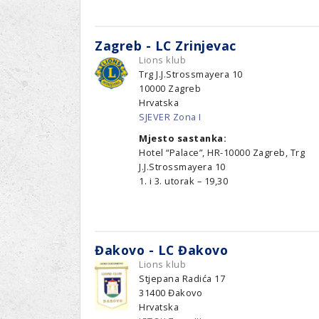
Zagreb - LC Zrinjevac
Lions klub
Trg J.J.Strossmayera 10
10000
Zagreb
Hrvatska
SJEVER Zona I
Mjesto sastanka:
Hotel “Palace”, HR-10000 Zagreb, Trg
J.J.Strossmayera 10
1. i 3. utorak – 19,30
Đakovo - LC Đakovo
Lions klub
Stjepana Radića 17
31400
Đakovo
Hrvatska