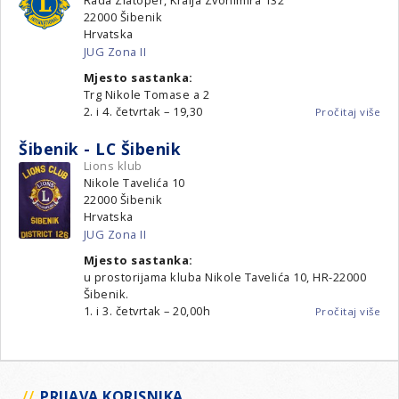
22000
Šibenik
Hrvatska
JUG Zona II
Mjesto sastanka:
Trg Nikole Tomase a 2
2. i 4. četvrtak – 19,30
Pročitaj više
o
Šib
-
Šibenik - LC Šibenik
LC
Lions klub
Luc
Nikole Tavelića 10
22000
Šibenik
Hrvatska
JUG Zona II
Mjesto sastanka:
u prostorijama kluba Nikole Tavelića 10, HR-22000
Šibenik.
1. i 3. četvrtak – 20,00h
Pročitaj više
o
Šib
-
LC
Šib
PRIJAVA KORISNIKA