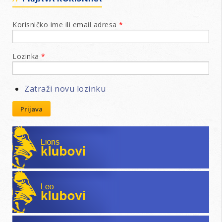
Korisničko ime ili email adresa
*
Lozinka
*
Zatraži novu lozinku
Prijava
Lions klubovi
Leo klubovi
Poslovni katalog