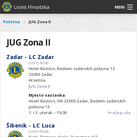
Skoči
Lions Hrvatska
MENI
na
glavni
O
O nama
Glavni
Početna
JUG Zona II
Vi
sadržaj
izbornik
nama
ste
Lions Distrikt 126
Lions
ovdje
JUG Zona II
Distrikt
Naši projekti
126
Zadar - LC Zadar
Naši
Aktivnosti
Lions klub
projekti
Hotel Bastion, Bedemi zadarskih pobuna 13
Aktivnosti
23000
Zadar
Hrvatska
JUG Zona II
Mjesto sastanka:
Hotel Bastion, HR-23000 Zadar, Bedemi zadarskih
pobuna 13
1. i 3. utorak – 19,00
Pročitaj više
o
Za
-
Šibenik - LC Luca
LC
Lions klub
Za
Rada Zlatoper, Kralja Zvonimira 132