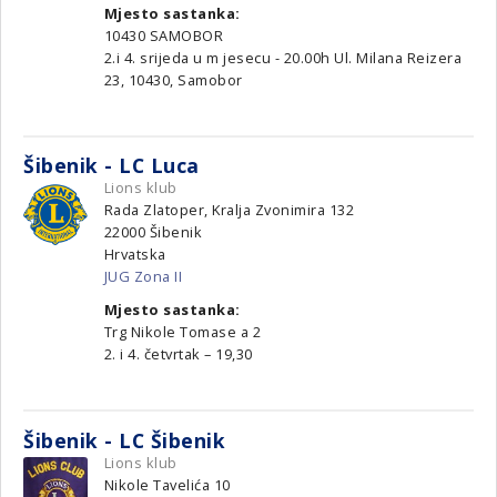
Mjesto sastanka:
10430 SAMOBOR
2.i 4. srijeda u m jesecu - 20.00h Ul. Milana Reizera
23, 10430, Samobor
Šibenik - LC Luca
Lions klub
Rada Zlatoper, Kralja Zvonimira 132
22000
Šibenik
Hrvatska
JUG Zona II
Mjesto sastanka:
Trg Nikole Tomase a 2
2. i 4. četvrtak – 19,30
Šibenik - LC Šibenik
Lions klub
Nikole Tavelića 10