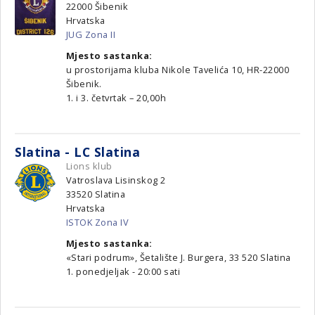
22000
Šibenik
Hrvatska
JUG Zona II
Mjesto sastanka:
u prostorijama kluba Nikole Tavelića 10, HR-22000
Šibenik.
1. i 3. četvrtak – 20,00h
Slatina - LC Slatina
Lions klub
Vatroslava Lisinskog 2
33520
Slatina
Hrvatska
ISTOK Zona IV
Mjesto sastanka:
«Stari podrum», Šetalište J. Burgera, 33 520 Slatina
1. ponedjeljak - 20:00 sati