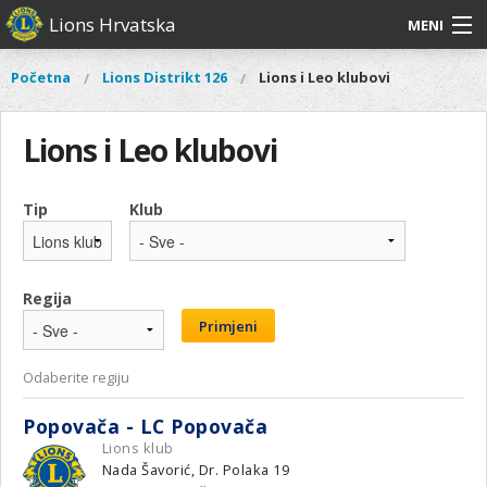
Skoči
Lions Hrvatska
MENI
na
glavni
O
O nama
Glavni
Početna
Lions Distrikt 126
Lions i Leo klubovi
Vi
sadržaj
izbornik
nama
ste
Lions Distrikt 126
Lions
ovdje
Lions i Leo klubovi
Distrikt
Naši projekti
126
Naši
Tip
Klub
Aktivnosti
projekti
Aktivnosti
Regija
Primjeni
Odaberite regiju
Popovača - LC Popovača
Lions klub
Nada Šavorić, Dr. Polaka 19