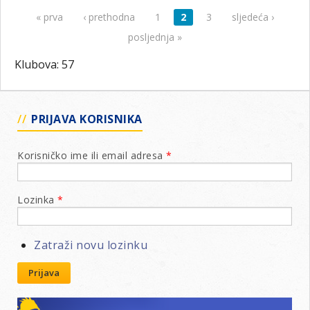
« prva
‹ prethodna
1
2
3
sljedeća ›
Stranice
posljednja »
Klubova: 57
PRIJAVA KORISNIKA
Korisničko ime ili email adresa
*
Lozinka
*
Zatraži novu lozinku
Prijava
Lions klubovi