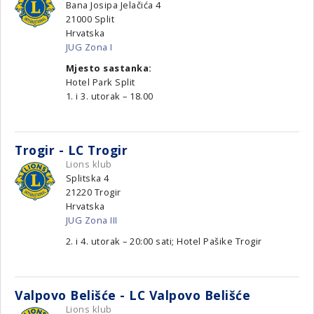
Bana Josipa Jelačića 4
21000
Split
Hrvatska
JUG Zona I
Mjesto sastanka:
Hotel Park Split
1. i 3. utorak – 18.00
Trogir - LC Trogir
Lions klub
Splitska 4
21220
Trogir
Hrvatska
JUG Zona III
2. i 4. utorak – 20:00 sati; Hotel Pašike Trogir
Valpovo Belišće - LC Valpovo Belišće
Lions klub