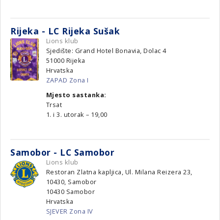
Rijeka - LC Rijeka Sušak
Lions klub
Sjedište: Grand Hotel Bonavia, Dolac 4
51000
Rijeka
Hrvatska
ZAPAD Zona I
Mjesto sastanka:
Trsat
1. i 3. utorak – 19,00
Samobor - LC Samobor
Lions klub
Restoran Zlatna kapljica, Ul. Milana Reizera 23,
10430, Samobor
10430
Samobor
Hrvatska
SJEVER Zona IV