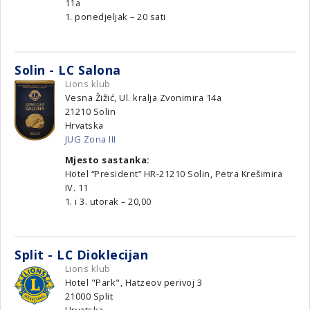
11a
1. ponedjeljak – 20 sati
Solin - LC Salona
Lions klub
Vesna Žižić, Ul. kralja Zvonimira 14a
21210
Solin
Hrvatska
JUG Zona III
Mjesto sastanka:
Hotel “President” HR-21210 Solin, Petra Krešimira
IV. 11
1. i 3. utorak – 20,00
Split - LC Dioklecijan
Lions klub
Hotel "Park", Hatzeov perivoj 3
21000
Split