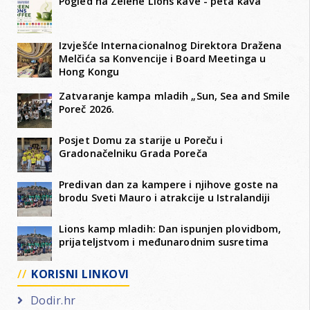
Pogled na Zelene Lions kave - peta kava
Izvješće Internacionalnog Direktora Dražena
Melčića sa Konvencije i Board Meetinga u
Hong Kongu
Zatvaranje kampa mladih „Sun, Sea and Smile
Poreč 2026.
Posjet Domu za starije u Poreču i
Gradonačelniku Grada Poreča
Predivan dan za kampere i njihove goste na
brodu Sveti Mauro i atrakcije u Istralandiji
Lions kamp mladih: Dan ispunjen plovidbom,
prijateljstvom i međunarodnim susretima
KORISNI LINKOVI
Dodir.hr