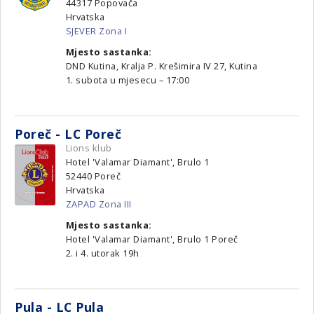
44317
Popovača
Hrvatska
SJEVER Zona I
Mjesto sastanka:
DND Kutina, Kralja P. Krešimira IV 27, Kutina
1. subota u mjesecu – 17:00
Poreč - LC Poreč
Lions klub
Hotel 'Valamar Diamant', Brulo 1
52440
Poreč
Hrvatska
ZAPAD Zona III
Mjesto sastanka:
Hotel 'Valamar Diamant', Brulo 1 Poreč
2. i 4. utorak 19h
Pula - LC Pula