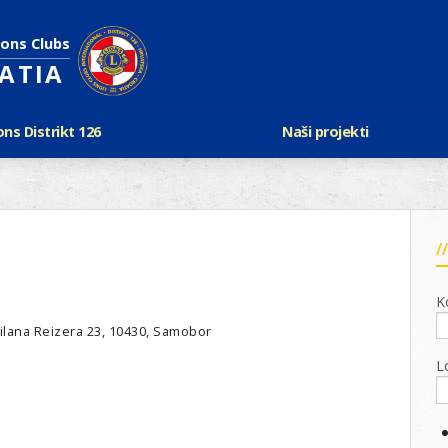
ions Clubs
OATIA
ons Distrikt 126
Naši projekti
vijest Lionsa
LCIF
ons i Leo klubovi
Razmjena mladeži i kam
Karta klubova
Poster mira
Gdje se sastaju
Regata jedrima protiv d
Foto natječaj
tualna Lions godina
Lions QUEST
K
Aktualno rukovodstvo D-126
Lions vinograd dobrote
Kabinet
 Milana Reizera 23, 10430, Samobor
Projekti klubova
Ustroj
L
New Voices
Podaci o D-126 i kontakt
verneri 126