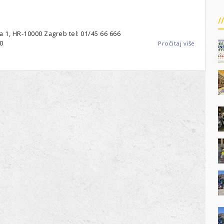
 1, HR-10000 Zagreb tel: 01/45 66 666
00
Pročitaj više
o
Zagreb
-
LC
Zagreb