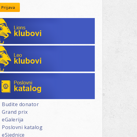
Prijava
Lions klubovi
Leo klubovi
Poslovni katalog
Budite donator
Grand prix
eGalerija
Poslovni katalog
eSjednice