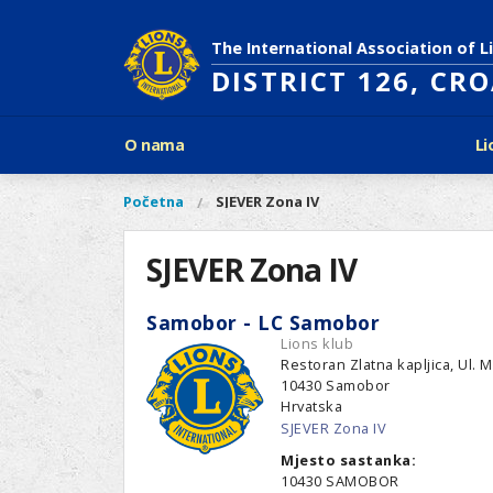
Skoči
na
The International Association of L
glavni
DISTRICT 126, CR
sadržaj
Glavni
O nama
Li
izbornik
Povijest Lions Internationala
Po
O
Glavni
Početna
SJEVER Zona IV
Vi
Ciljevi predsjednika LCI
Li
izbornik
nama
ste
Rječnik lionističkih natpisa
Lions
ovdje
SJEVER Zona IV
Što treba znati o Lionsima?
Distrikt
Područja djelovanja
126
Ak
Samobor - LC Samobor
Dijabetes
Naši
Lions klub
Slijepi i slabovidni
projekti
Restoran Zlatna kapljica, Ul.
Glad
10430
Samobor
Aktivnosti
Hrvatska
Zaštita okoliša
SJEVER Zona IV
Rak kod djece
Mjesto sastanka:
Gu
Linkovi
10430 SAMOBOR