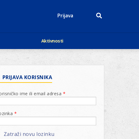
Prijava
Aktivnosti
Događaji
p
Kalendar
Mediji o nama
roge
Lions Magazin
PRIJAVA KORISNIKA
orisničko ime ili email adresa
*
ozinka
*
Zatraži novu lozinku