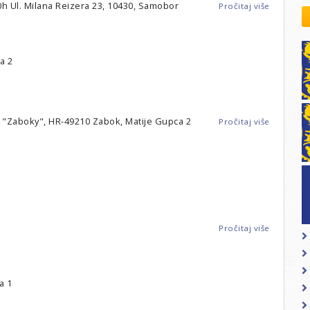
kovodstvo Leo Distrikta
.00h Ul. Milana Reizera 23, 10430, Samobor
Pročitaj više
o
daci o LEO D-126 i kontakt
Samobor
-
LC
Samobor
a 2
n "Zaboky", HR-49210 Zabok, Matije Gupca 2
Pročitaj više
o
Zabok
-
LC
Zagorje
Pročitaj više
o
Zagreb
-
LC
Slava
a 1
Raškaj