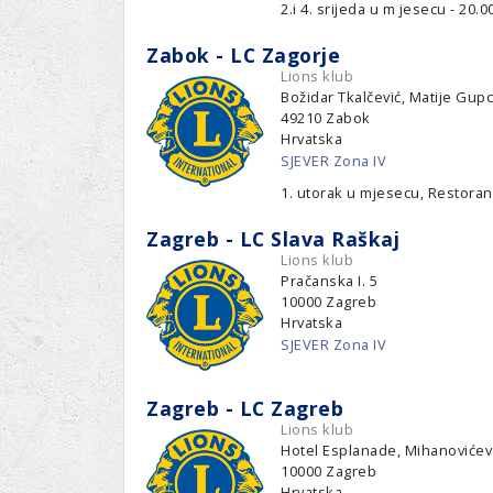
Ru
Lions International
2.i 4. srijeda u m jesecu - 20
Po
Club finder
Zabok - LC Zagorje
Lions klub
Božidar Tkalčević, Matije Gupc
49210
Zabok
Hrvatska
SJEVER Zona IV
1. utorak u mjesecu, Restora
Zagreb - LC Slava Raškaj
Lions klub
Pračanska I. 5
10000
Zagreb
Hrvatska
SJEVER Zona IV
Zagreb - LC Zagreb
Lions klub
Hotel Esplanade, Mihanovićev
10000
Zagreb
Hrvatska