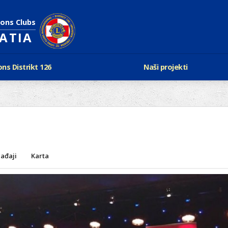
ions Clubs
OATIA
ons Distrikt 126
Naši projekti
vijest Lionsa
LCIF
ons i Leo klubovi
Razmjena mladeži i kam
Karta klubova
Poster mira
Gdje se sastaju
Regata jedrima protiv d
Foto natječaj
tualna Lions godina
Lions QUEST
Aktualno rukovodstvo D-126
ađaji
Karta
Lions vinograd dobrote
Kabinet
Projekti klubova
Ustroj
New Voices
Podaci o D-126 i kontakt
verneri 126