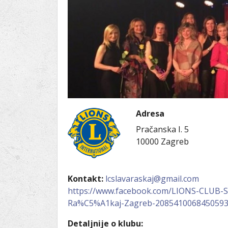
Ru
Lions International
Po
Club finder
Adresa
Pračanska I. 5
10000
Zagreb
Kontakt:
lcslavaraskaj@gmail.com
https://www.facebook.com/LIONS-CLUB-S
Ra%C5%A1kaj-Zagreb-208541006845059
Detaljnije o klubu: