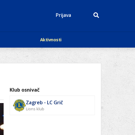
Prijava
Aktivnosti
Događaji
p
Kalendar
Mediji o nama
roge
Lions Magazin
Klub osnivač
Zagreb - LC Grič
Lions klub