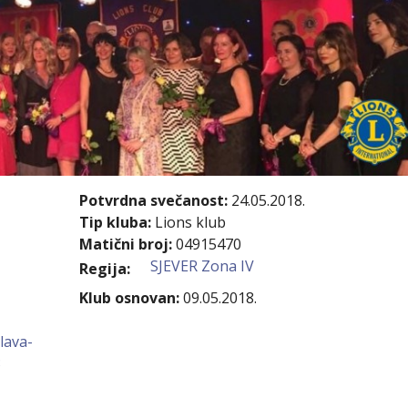
kovodstvo Leo Distrikta
daci o LEO D-126 i kontakt
Potvrdna svečanost:
24.05.2018.
Tip kluba:
Lions klub
Matični broj:
04915470
SJEVER Zona IV
Regija:
Klub osnovan:
09.05.2018.
lava-
3