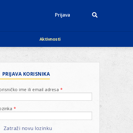
Prijava
Aktivnosti
Događaji
p
Kalendar
Mediji o nama
roge
Lions Magazin
PRIJAVA KORISNIKA
orisničko ime ili email adresa
*
ozinka
*
Zatraži novu lozinku