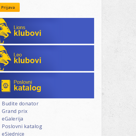
Prijava
Lions klubovi
Leo klubovi
Poslovni katalog
Budite donator
Grand prix
eGalerija
Poslovni katalog
eSjednice