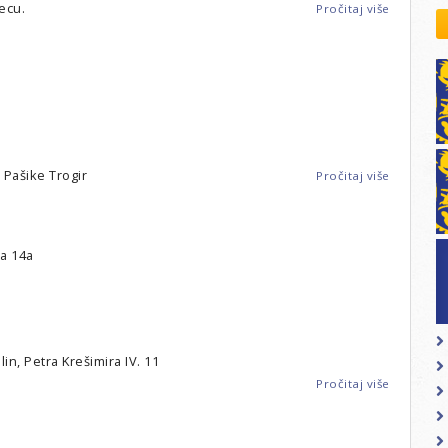
kovodstvo Leo Distrikta
secu.
Pročitaj više
o
daci o LEO D-126 i kontakt
Metković
-
LC
Narona
l Pašike Trogir
Pročitaj više
o
Trogir
-
LC
Trogir
ra 14a
in, Petra Krešimira IV. 11
Pročitaj više
o
Solin
-
LC