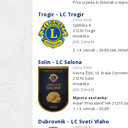
Ru
Lions International
Prva srijeda ili četvrtak u mje
Po
Club finder
Trogir - LC Trogir
Lions klub
Splitska 4
21220
Trogir
Hrvatska
JUG Zona III
2. i 4. utorak – 20:00 sati; Hote
Solin - LC Salona
Lions klub
Vesna Žižić, Ul. kralja Zvonimi
21210
Solin
Hrvatska
JUG Zona III
Mjesto sastanka:
Hotel “President” HR-21210 Sol
1. i 3. utorak – 20,00
Dubrovnik - LC Sveti Vlaho
Lions klub