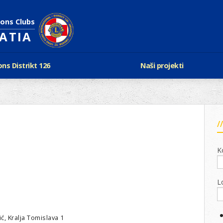
ions Clubs
OATIA
ons Distrikt 126
Naši projekti
vijest Lionsa
LCIF
ons i Leo klubovi
Razmjena mladeži i kam
Karta klubova
Poster mira
Gdje se sastaju
Regata jedrima protiv d
Foto natječaj
tualna Lions godina
Lions QUEST
K
Aktualno rukovodstvo D-126
Lions vinograd dobrote
Kabinet
Projekti klubova
Ustroj
L
New Voices
Podaci o D-126 i kontakt
verneri 126
, Kralja Tomislava 1