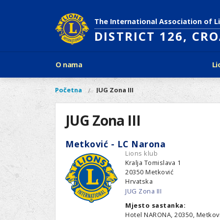
Skoči
na
The International Association of L
glavni
DISTRICT 126, CR
sadržaj
Glavni
O nama
Li
izbornik
Povijest Lions Internationala
Po
O
Glavni
Početna
JUG Zona III
Vi
Ciljevi predsjednika LCI
Li
izbornik
nama
ste
Rječnik lionističkih natpisa
Lions
ovdje
JUG Zona III
Što treba znati o Lionsima?
Distrikt
Područja djelovanja
126
Ak
Metković - LC Narona
Dijabetes
Naši
Lions klub
Slijepi i slabovidni
projekti
Kralja Tomislava 1
Glad
20350
Metković
Aktivnosti
Hrvatska
Zaštita okoliša
JUG Zona III
Rak kod djece
Mjesto sastanka:
Gu
Linkovi
Hotel NARONA, 20350, Metković