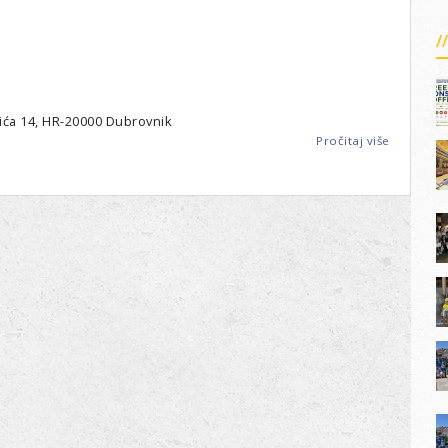
Salona
vića 14, HR-20000 Dubrovnik
Pročitaj više
o
Dubrovni
-
LC
Sveti
Vlaho