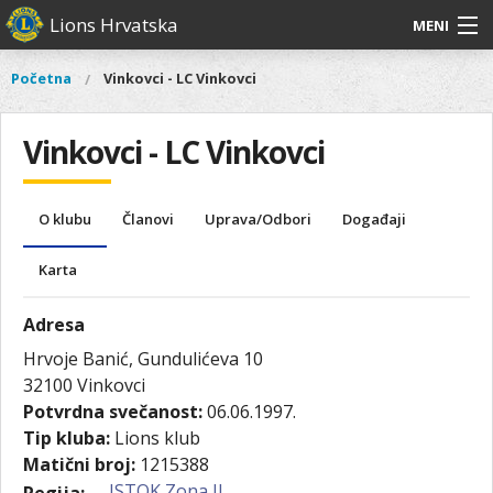
Skoči
Lions Hrvatska
MENI
na
glavni
O
O nama
Glavni
Početna
Vinkovci - LC Vinkovci
Vi
sadržaj
izbornik
nama
ste
Lions Distrikt 126
Lions
ovdje
Vinkovci - LC Vinkovci
Distrikt
Naši projekti
126
Naši
Aktivnosti
O klubu
Članovi
Uprava/Odbori
Događaji
projekti
Aktivnosti
Karta
Adresa
Hrvoje Banić, Gundulićeva 10
32100
Vinkovci
Potvrdna svečanost:
06.06.1997.
Tip kluba:
Lions klub
Matični broj:
1215388
ISTOK Zona II