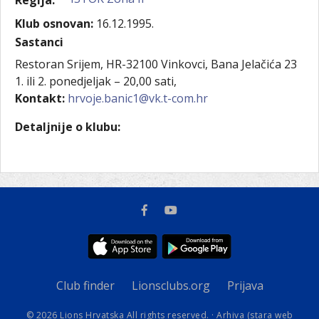
Regija:
Klub osnovan:
16.12.1995.
Sastanci
Restoran Srijem, HR-32100 Vinkovci, Bana Jelačića 23
1. ili 2. ponedjeljak – 20,00 sati,
Kontakt:
hrvoje.banic1@vk.t-com.hr
Detaljnije o klubu:
Club finder
Lionsclubs.org
Prijava
© 2026 Lions Hrvatska All rights reserved. ·
Arhiva (stara web