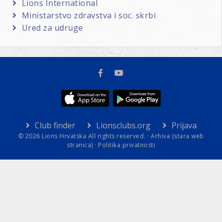
Lions International
Ministarstvo zdravstva i soc. skrbi
Ured za udruge
Club finder
Lionsclubs.org
Prijava
© 2026 Lions Hrvatska All rights reserved. ·
Arhiva (stara web
stranica)
·
Politika privatnosti