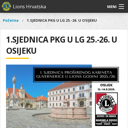
Skoči
Lions Hrvatska
MENI
na
glavni
O
O nama
Glavni
Početna
1.SJEDNICA PKG U LG 25.-26. U OSIJEKU
Vi
sadržaj
izbornik
nama
ste
Lions Distrikt 126
Lions
ovdje
1.SJEDNICA PKG U LG 25.-26. U
Distrikt
Naši projekti
126
OSIJEKU
Naši
Aktivnosti
projekti
Aktivnosti