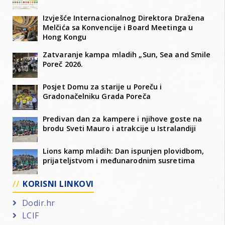
Izvješće Internacionalnog Direktora Dražena
Melčića sa Konvencije i Board Meetinga u
Hong Kongu
Zatvaranje kampa mladih „Sun, Sea and Smile
Poreč 2026.
Posjet Domu za starije u Poreču i
Gradonačelniku Grada Poreča
Predivan dan za kampere i njihove goste na
brodu Sveti Mauro i atrakcije u Istralandiji
Lions kamp mladih: Dan ispunjen plovidbom,
prijateljstvom i međunarodnim susretima
KORISNI LINKOVI
Dodir.hr
LCIF