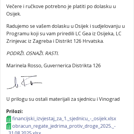
Večere i ručkove potrebno je platiti po dolasku u
Osijek.
Radujemo se vašem dolasku u Osijek i sudjelovanju u
Programu koji su vam priredili LC Gea iz Osijeka, LC
Zrinjevac iz Zagreba i Distrikt 126 Hrvatska.
PODRŽI. OSNAŽI. RASTI.
Marinela Rosso, Guvernerica Distrikta 126
U prilogu su ostali materijali za sjednicu i Vinograd
Prilozi:
financijski_izvjestaj_za_1._sjednicu_-_osijek.xlsx
obracun_regate_jedrima_protiv_droge_2025._-
_31.08.2025.xlsx