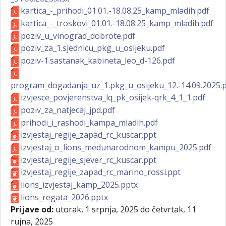
kartica_-_prihodi_01.01.-18.08.25_kamp_mladih.pdf
kartica_-_troskovi_01.01.-18.08.25_kamp_mladih.pdf
poziv_u_vinograd_dobrote.pdf
poziv_za_1.sjednicu_pkg_u_osijeku.pdf
poziv-1.sastanak_kabineta_leo_d-126.pdf
program_dogadanja_uz_1.pkg_u_osijeku_12.-14.09.2025.
izvjesce_povjerenstva_lq_pk_osijek-qrk_4_1_1.pdf
poziv_za_natjecaj_jpd.pdf
prihodi_i_rashodi_kampa_mladih.pdf
izvjestaj_regije_zapad_rc_kuscar.ppt
izvjestaj_o_lions_medunarodnom_kampu_2025.pdf
izvjestaj_regije_sjever_rc_kuscar.ppt
izvjestaj_regije_zapad_rc_marino_rossi.ppt
lions_izvjestaj_kamp_2025.pptx
lions_regata_2026.pptx
Prijave od:
utorak, 1 srpnja, 2025
do
četvrtak, 11
rujna, 2025