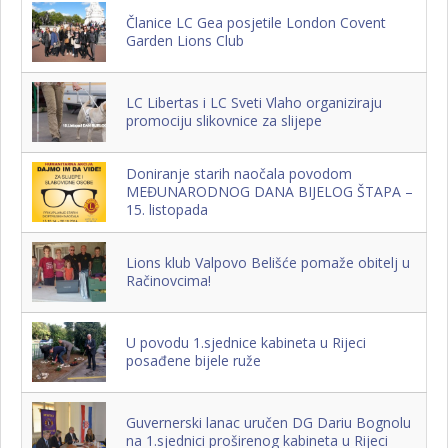
Članice LC Gea posjetile London Covent
Garden Lions Club
LC Libertas i LC Sveti Vlaho organiziraju
promociju slikovnice za slijepe
Doniranje starih naočala povodom
MEĐUNARODNOG DANA BIJELOG ŠTAPA –
15. listopada
Lions klub Valpovo Belišće pomaže obitelj u
Račinovcima!
U povodu 1.sjednice kabineta u Rijeci
posađene bijele ruže
Guvernerski lanac uručen DG Dariu Bognolu
na 1.sjednici proširenog kabineta u Rijeci