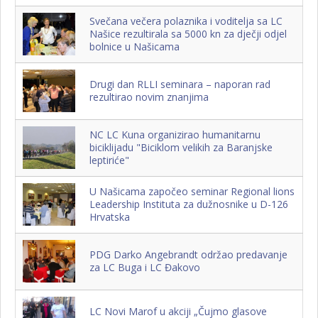
Svečana večera polaznika i voditelja sa LC
Našice rezultirala sa 5000 kn za dječji odjel
bolnice u Našicama
Drugi dan RLLI seminara – naporan rad
rezultirao novim znanjima
NC LC Kuna organizirao humanitarnu
biciklijadu "Biciklom velikih za Baranjske
leptiriće"
U Našicama započeo seminar Regional lions
Leadership Instituta za dužnosnike u D-126
Hrvatska
PDG Darko Angebrandt održao predavanje
za LC Buga i LC Đakovo
LC Novi Marof u akciji „Čujmo glasove