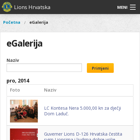
Skoči
Lions Hrvatska
MENI
na
glavni
O
O nama
Glavni
Početna
eGalerija
Vi
sadržaj
izbornik
nama
ste
Lions Distrikt 126
Lions
ovdje
eGalerija
Distrikt
Naši projekti
126
Naši
Naziv
Aktivnosti
projekti
Primjeni
Aktivnosti
pro, 2014
Foto
Naziv
LC Kontesa Nera 5.000,00 kn za dječji
Dom Laduč.
Guverner Lions D-126 Hrvatska čestita
svim Lionsima i ljudima dobre volje