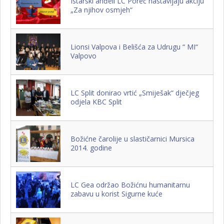
Istarski anđeli LC Poreč nastavljaju akciju
„Za njihov osmjeh“
Lionsi Valpova i Belišća za Udrugu “ MI“
Valpovo
LC Split donirao vrtić „Smiješak“ dječjeg
odjela KBC Split
Božićne čarolije u slastičarnici Mursica
2014. godine
LC Gea održao Božićnu humanitarnu
zabavu u korist Sigurne kuće