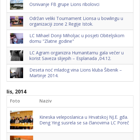
Osnivanje FB grupe Lions ribolovci
Održan veliki Tournament Lionsa u bowlingu u
organizaciji zone 2 Regije Istok.
LC Mihael Donji Miholjac u posjeti Obiteljskom
domu "Zlatne godine"
LC Agram organizira Humanitarnu gala večer u
korist Saveza slijepih – Esplanada ,04.12.
Deseta noć mladog vina Lions kluba Šibenik –
Martinje 2014.
lis, 2014
Foto
Naziv
Kineska veleposlanica u Hrvatskoj NJ.E. gđa.
Deng Ying susrela se sa članovima LC Poreč