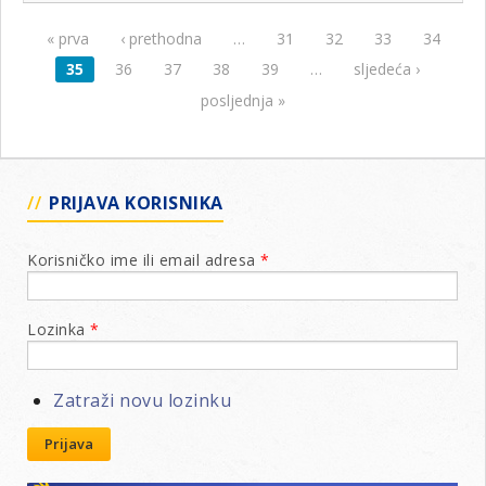
« prva
‹ prethodna
…
31
32
33
34
Stranice
35
36
37
38
39
…
sljedeća ›
posljednja »
PRIJAVA KORISNIKA
Korisničko ime ili email adresa
*
Lozinka
*
Zatraži novu lozinku
Prijava