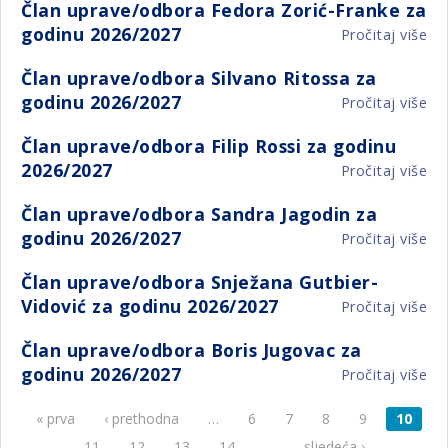
Član uprave/odbora Fedora Zorić-Franke za
up
za
godinu 2026/2027
Pročitaj više
o
Sa
go
Čl
Se
20
Član uprave/odbora Silvano Ritossa za
up
za
godinu 2026/2027
Pročitaj više
o
Fe
go
Čl
Zor
20
Član uprave/odbora Filip Rossi za godinu
up
Fr
2026/2027
Pročitaj više
o
Si
za
Čl
Ri
go
Član uprave/odbora Sandra Jagodin za
up
za
20
godinu 2026/2027
Pročitaj više
o
Fil
go
Čl
Ro
20
Član uprave/odbora Snježana Gutbier-
up
za
Vidović za godinu 2026/2027
Pročitaj više
o
Sa
go
Čl
Ja
20
Član uprave/odbora Boris Jugovac za
up
za
godinu 2026/2027
Pročitaj više
o
Sn
go
Čl
Gu
20
« prva
‹ prethodna
…
6
7
8
9
10
Stranice
up
Vi
Bo
za
11
12
13
14
…
sljedeća ›