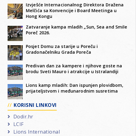
Izvješće Internacionalnog Direktora Dražena
Melčića sa Konvencije i Board Meetinga u
Hong Kongu
Zatvaranje kampa mladih „Sun, Sea and Smile
Poreč 2026.
Posjet Domu za starije u Poreču i
Gradonačelniku Grada Poreča
Predivan dan za kampere i njihove goste na
brodu Sveti Mauro i atrakcije u Istralandiji
Lions kamp mladih: Dan ispunjen plovidbom,
prijateljstvom i međunarodnim susretima
KORISNI LINKOVI
Dodir.hr
LCIF
Lions International