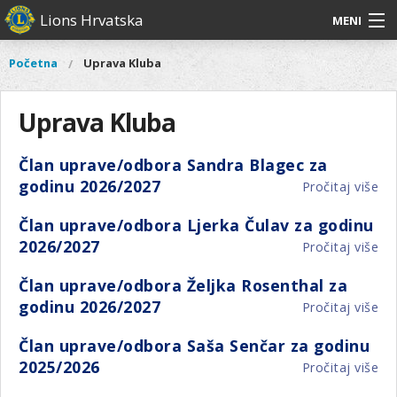
Skoči
Lions Hrvatska
MENI
na
glavni
O
O nama
Glavni
Početna
Uprava Kluba
Vi
sadržaj
izbornik
nama
ste
Lions Distrikt 126
Lions
ovdje
Uprava Kluba
Distrikt
Naši projekti
126
Član uprave/odbora Sandra Blagec za
Naši
Aktivnosti
godinu 2026/2027
Pročitaj više
o
projekti
Čl
Aktivnosti
Član uprave/odbora Ljerka Čulav za godinu
up
2026/2027
Pročitaj više
o
Sa
Čl
Bl
Član uprave/odbora Željka Rosenthal za
up
za
godinu 2026/2027
Pročitaj više
o
Lj
go
Čl
Ču
20
Član uprave/odbora Saša Senčar za godinu
up
za
2025/2026
Pročitaj više
o
Žel
go
Čl
Ro
20