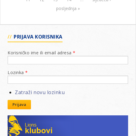
Ju
go
posljednja »
za
20
go
20
PRIJAVA KORISNIKA
Korisničko ime ili email adresa
*
Lozinka
*
Zatraži novu lozinku
Prijava
Lions klubovi