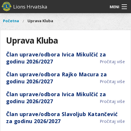
Skoči
Lions Hrvatska
MENI
na
glavni
O
O nama
Glavni
Početna
Uprava Kluba
Vi
sadržaj
izbornik
nama
ste
Lions Distrikt 126
Lions
ovdje
Uprava Kluba
Distrikt
Naši projekti
126
Član uprave/odbora Ivica Mikulčić za
Naši
Aktivnosti
godinu 2026/2027
Pročitaj više
o
projekti
Čl
Aktivnosti
Član uprave/odbora Rajko Macura za
up
godinu 2026/2027
Pročitaj više
o
Ivi
Čl
Mik
Član uprave/odbora Ivica Mikulčić za
up
za
godinu 2026/2027
Pročitaj više
o
Ra
go
Čl
Ma
20
Član uprave/odbora Slavoljub Katančević
up
za
za godinu 2026/2027
Pročitaj više
o
Ivi
go
Čl
Mik
20