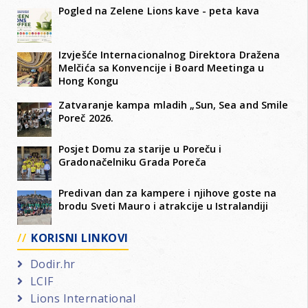
Pogled na Zelene Lions kave - peta kava
Izvješće Internacionalnog Direktora Dražena
Melčića sa Konvencije i Board Meetinga u
Hong Kongu
Zatvaranje kampa mladih „Sun, Sea and Smile
Poreč 2026.
Posjet Domu za starije u Poreču i
Gradonačelniku Grada Poreča
Predivan dan za kampere i njihove goste na
brodu Sveti Mauro i atrakcije u Istralandiji
KORISNI LINKOVI
Dodir.hr
LCIF
Lions International