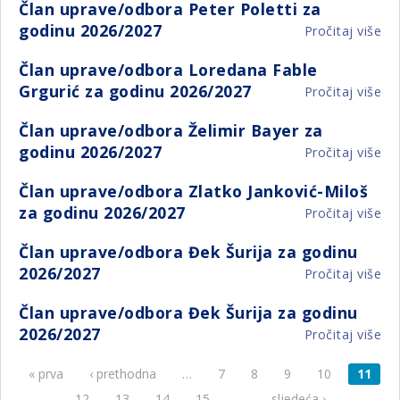
Član uprave/odbora Peter Poletti za
up
za
godinu 2026/2027
Pročitaj više
o
Sl
go
Čl
Ka
20
Član uprave/odbora Loredana Fable
up
za
Grgurić za godinu 2026/2027
Pročitaj više
o
Pe
go
Čl
Pol
20
Član uprave/odbora Želimir Bayer za
up
za
godinu 2026/2027
Pročitaj više
o
Lo
go
Čl
Fa
20
Član uprave/odbora Zlatko Janković-Miloš
up
Gr
za godinu 2026/2027
Pročitaj više
o
Žel
za
Čl
Ba
go
Član uprave/odbora Đek Šurija za godinu
up
za
20
2026/2027
Pročitaj više
o
Zl
go
Čl
Jan
20
Član uprave/odbora Đek Šurija za godinu
up
Mi
2026/2027
Pročitaj više
o
Đe
za
Čl
Šur
go
« prva
‹ prethodna
…
7
8
9
10
11
Stranice
up
za
20
Đe
go
12
13
14
15
…
sljedeća ›