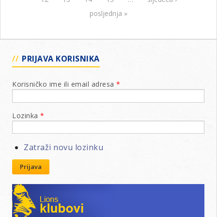
Šur
20
posljednja »
za
go
20
PRIJAVA KORISNIKA
Korisničko ime ili email adresa
*
Lozinka
*
Zatraži novu lozinku
Prijava
Lions klubovi