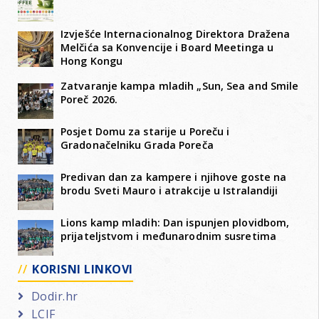
Izvješće Internacionalnog Direktora Dražena
Melčića sa Konvencije i Board Meetinga u
Hong Kongu
Zatvaranje kampa mladih „Sun, Sea and Smile
Poreč 2026.
Posjet Domu za starije u Poreču i
Gradonačelniku Grada Poreča
Predivan dan za kampere i njihove goste na
brodu Sveti Mauro i atrakcije u Istralandiji
Lions kamp mladih: Dan ispunjen plovidbom,
prijateljstvom i međunarodnim susretima
KORISNI LINKOVI
Dodir.hr
LCIF