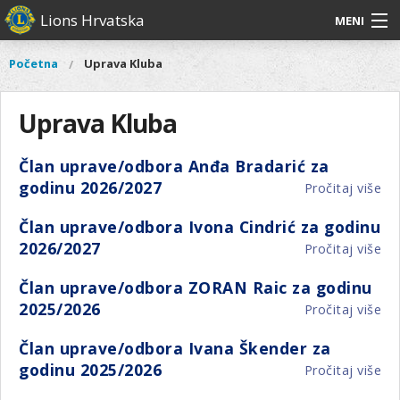
Skoči
Lions Hrvatska
MENI
na
glavni
O
O nama
Glavni
Početna
Uprava Kluba
Vi
sadržaj
izbornik
nama
ste
Lions Distrikt 126
Lions
ovdje
Uprava Kluba
Distrikt
Naši projekti
126
Član uprave/odbora Anđa Bradarić za
Naši
Aktivnosti
godinu 2026/2027
Pročitaj više
o
projekti
Čl
Aktivnosti
Član uprave/odbora Ivona Cindrić za godinu
up
2026/2027
Pročitaj više
o
An
Čl
Br
Član uprave/odbora ZORAN Raic za godinu
up
za
2025/2026
Pročitaj više
o
Iv
go
Čl
Cin
20
Član uprave/odbora Ivana Škender za
up
za
godinu 2025/2026
Pročitaj više
o
ZO
go
Čl
Ra
20