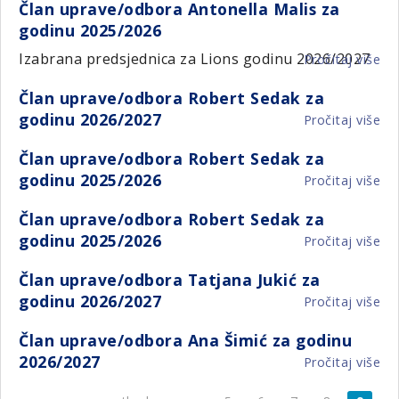
Član uprave/odbora Antonella Malis za
up
za
godinu 2025/2026
Iv
go
Šk
20
Izabrana predsjednica za Lions godinu 2026/2027
Pročitaj više
o
za
Čl
go
Član uprave/odbora Robert Sedak za
up
20
godinu 2026/2027
Pročitaj više
o
An
Čl
Ma
Član uprave/odbora Robert Sedak za
up
za
godinu 2025/2026
Pročitaj više
o
Ro
go
Čl
Se
20
Član uprave/odbora Robert Sedak za
up
za
godinu 2025/2026
Pročitaj više
o
Ro
go
Čl
Se
20
Član uprave/odbora Tatjana Jukić za
up
za
godinu 2026/2027
Pročitaj više
o
Ro
go
Čl
Se
20
Član uprave/odbora Ana Šimić za godinu
up
za
2026/2027
Pročitaj više
o
Ta
go
Čl
Juk
20