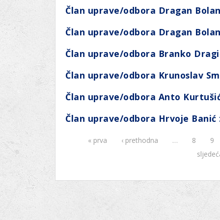
Ru
Lions International
Član uprave/odbora Dragan Bolan
Po
Club finder
Član uprave/odbora Dragan Bolan
Član uprave/odbora Branko Dragi
Član uprave/odbora Krunoslav Smi
Član uprave/odbora Anto Kurtušić
Član uprave/odbora Hrvoje Banić 
« prva
‹ prethodna
…
8
9
Stranice
sljedeć