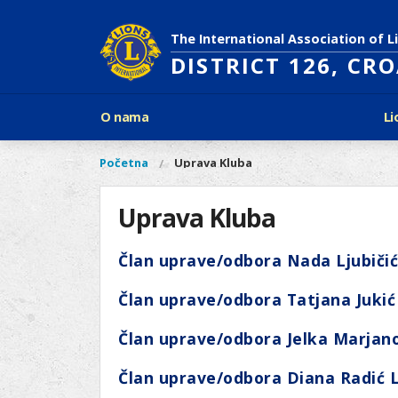
Skoči
na
The International Association of L
glavni
DISTRICT 126, CR
sadržaj
Glavni
O nama
Li
izbornik
Povijest Lions Internationala
Po
O
Glavni
Početna
Uprava Kluba
Vi
Ciljevi predsjednika LCI
Li
izbornik
nama
ste
Rječnik lionističkih natpisa
Lions
ovdje
Uprava Kluba
Što treba znati o Lionsima?
Distrikt
Područja djelovanja
126
Ak
Član uprave/odbora Nada Ljubičić
Dijabetes
Naši
Slijepi i slabovidni
projekti
Član uprave/odbora Tatjana Jukić
Glad
Aktivnosti
Zaštita okoliša
Član uprave/odbora Jelka Marjano
Rak kod djece
Član uprave/odbora Diana Radić L
Gu
Linkovi