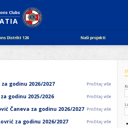
ions Clubs
OATIA
ons Distrikt 126
Naši projekti
vijest Lionsa
LCIF
ons i Leo klubovi
Razmjena mladeži i kam
Karta klubova
Poster mira
Gdje se sastaju
Regata jedrima protiv d
Foto natječaj
tualna Lions godina
 za godinu 2026/2027
Pročitaj više
o
Lions QUEST
K
Aktualno rukovodstvo D-126
Član
Lions vinograd dobrote
Kabinet
 za godinu 2025/2026
Pročitaj više
o
uprave/
Projekti klubova
Ustroj
Član
Nada
L
New Voices
vić Čaneva za godinu 2026/2027
Pročitaj više
o
uprave/
Ljubičić
Podaci o D-126 i kontakt
Član
Tatjana
za
ovrić za godinu 2026/2027
Pročitaj više
o
verneri 126
uprave/
Jukić
godinu