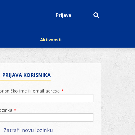
Prijava
Aktivnosti
Događaji
p
Kalendar
Mediji o nama
roge
Lions Magazin
PRIJAVA KORISNIKA
orisničko ime ili email adresa
*
odbora
ozinka
*
odbora
odbora
Zatraži novu lozinku