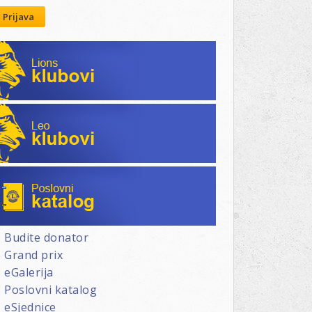
Prijava
Lions klubovi
Leo klubovi
Poslovni katalog
Budite donator
Grand prix
eGalerija
Poslovni katalog
eSjednice