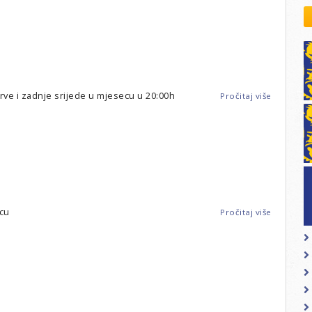
kovodstvo Leo Distrikta
-
Leo
daci o LEO D-126 i kontakt
klub
Meridijan
prve i zadnje srijede u mjesecu u 20:00h
Pročitaj više
o
Split
-
Leo
klub
Spalatum
ecu
Pročitaj više
o
Pula
-
Leo
klub
Pula