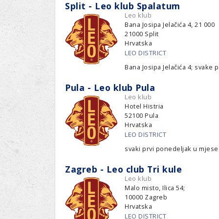
Ru
Lions International
Split - Leo klub Spalatum
Po
Leo klub
Club finder
Bana Josipa Jelačića 4, 21 000
21000
Split
Hrvatska
LEO DISTRICT
Bana Josipa Jelačića 4; svake 
Pula - Leo klub Pula
Leo klub
Hotel Histria
52100
Pula
Hrvatska
LEO DISTRICT
svaki prvi ponedeljak u mjes
Zagreb - Leo club Tri kule
Leo klub
Malo misto, Ilica 54;
10000
Zagreb
Hrvatska
LEO DISTRICT