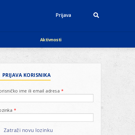
Prijava
Aktivnosti
Događaji
p
Kalendar
Mediji o nama
roge
Lions Magazin
PRIJAVA KORISNIKA
orisničko ime ili email adresa
*
ozinka
*
Zatraži novu lozinku