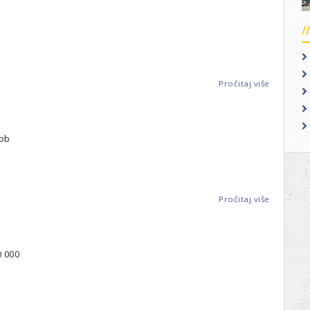
-
Leo
Club
Varaždin
Pročitaj više
o
Zagreb
-
Leo
Club
 bb
Zagreb
Pročitaj više
o
Poreč
-
Leo
Club
0 000
Poreč