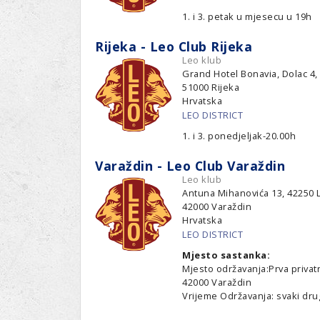
1. i 3. petak u mjesecu u 19h
Rijeka - Leo Club Rijeka
Leo klub
Grand Hotel Bonavia, Dolac 4,
51000
Rijeka
Hrvatska
LEO DISTRICT
1. i 3. ponedjeljak-20.00h
Varaždin - Leo Club Varaždin
Leo klub
Antuna Mihanovića 13, 42250 
42000
Varaždin
Hrvatska
LEO DISTRICT
Mjesto sastanka:
Mjesto održavanja:Prva privat
42000 Varaždin
Vrijeme Održavanja: svaki dru