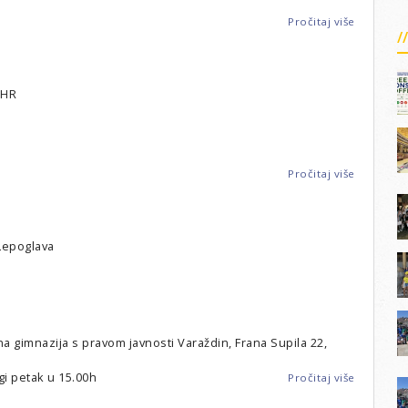
Pročitaj više
o
Zagreb
-
Leo
club
 HR
Tri
kule
Pročitaj više
o
Rijeka
-
Leo
Club
Lepoglava
Rijeka
na gimnazija s pravom javnosti Varaždin, Frana Supila 22,
gi petak u 15.00h
Pročitaj više
o
Varaždin