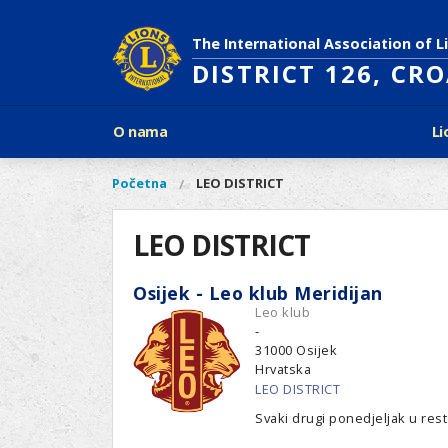
Skoči
na
The International Association of L
glavni
DISTRICT 126, CR
sadržaj
Glavni
O nama
Li
izbornik
Povijest Lions Internationala
Po
O
Glavni
Početna
LEO DISTRICT
Vi
Ciljevi predsjednika LCI
Li
izbornik
nama
ste
Rječnik lionističkih natpisa
Lions
ovdje
LEO DISTRICT
Što treba znati o Lionsima?
Distrikt
Područja djelovanja
126
Ak
Osijek - Leo klub Meridijan
Dijabetes
Naši
Leo klub
Slijepi i slabovidni
projekti
-
Glad
31000
Osijek
Aktivnosti
Hrvatska
Zaštita okoliša
LEO DISTRICT
Rak kod djece
Svaki drugi ponedjeljak u resto
Gu
Linkovi