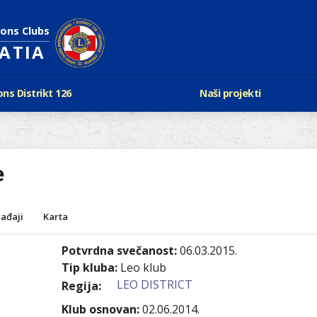
ions Clubs
OATIA
ons Distrikt 126
Naši projekti
vijest Lionsa
LCIF
ons i Leo klubovi
Razmjena mladeži i kam
Karta klubova
Poster mira
e
Gdje se sastaju
Regata jedrima protiv d
Foto natječaj
tualna Lions godina
Lions QUEST
Aktualno rukovodstvo D-126
ađaji
Karta
Lions vinograd dobrote
Kabinet
Projekti klubova
Potvrdna svečanost:
06.03.2015.
Ustroj
New Voices
Tip kluba:
Leo klub
Podaci o D-126 i kontakt
LEO DISTRICT
Regija:
verneri 126
Klub osnovan:
02.06.2014.