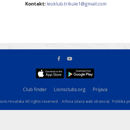
kovodstvo Leo Distrikta
Kontakt:
leoklub.trikule1@gmail.com
daci o LEO D-126 i kontakt
Club finder
Lionsclubs.org
Prijava
ions Hrvatska All rights reserved. ·
Arhiva (stara web stranica)
·
Politika p