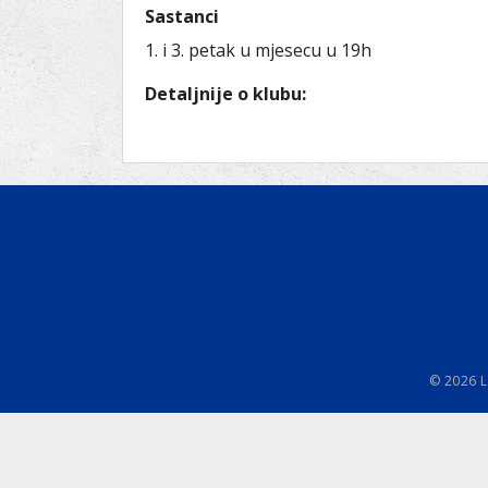
Ru
Lions International
Sastanci
Po
Club finder
1. i 3. petak u mjesecu u 19h
Detaljnije o klubu:
© 2026 L