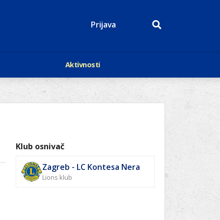
Prijava
Aktivnosti
Događaji
p
Kalendar
Mediji o nama
roge
Lions Magazin
Klub osnivač
Zagreb - LC Kontesa Nera
Lions klub