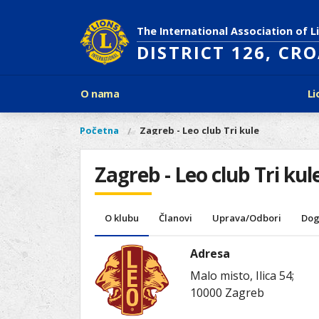
Skoči
na
The International Association of L
glavni
DISTRICT 126, CR
sadržaj
Glavni
O nama
Li
izbornik
Povijest Lions Internationala
Po
O
Glavni
Početna
Zagreb - Leo club Tri kule
Vi
Ciljevi predsjednika LCI
Li
izbornik
nama
ste
Rječnik lionističkih natpisa
Lions
ovdje
Zagreb - Leo club Tri kul
Što treba znati o Lionsima?
Distrikt
Područja djelovanja
126
Ak
Dijabetes
Naši
O klubu
Članovi
Uprava/Odbori
Dog
Slijepi i slabovidni
projekti
Glad
Aktivnosti
Adresa
Zaštita okoliša
Malo misto, Ilica 54;
Rak kod djece
10000
Zagreb
Gu
Linkovi