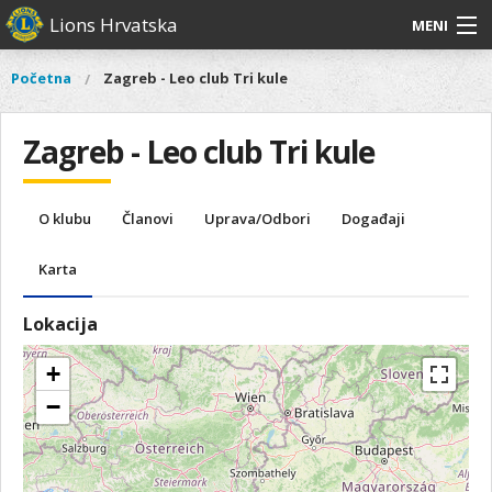
Skoči
Lions Hrvatska
MENI
na
glavni
O
O nama
Glavni
Početna
Zagreb - Leo club Tri kule
Vi
sadržaj
izbornik
nama
ste
Lions Distrikt 126
Lions
ovdje
Zagreb - Leo club Tri kule
Distrikt
Naši projekti
126
Naši
Aktivnosti
O klubu
Članovi
Uprava/Odbori
Događaji
projekti
Aktivnosti
Karta
Lokacija
+
−