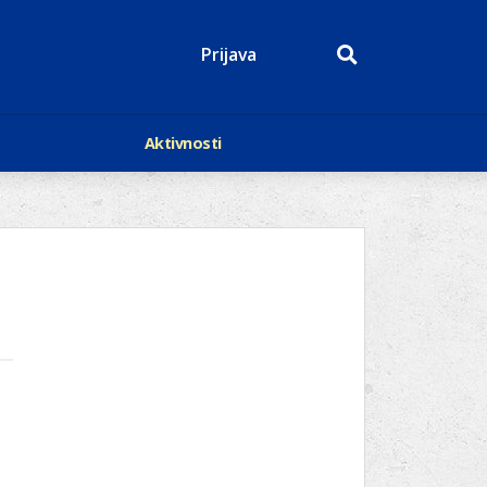
Prijava
Aktivnosti
Događaji
p
Kalendar
Mediji o nama
roge
Lions Magazin