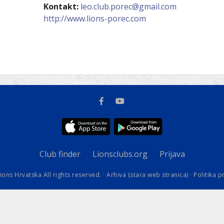
kovodstvo Leo Distrikta
Kontakt:
leo.club.porec@gmail.com
daci o LEO D-126 i kontakt
http://www.lions-porec.com
Club finder
Lionsclubs.org
Prijava
ions Hrvatska All rights reserved. ·
Arhiva (stara web stranica)
·
Politika p