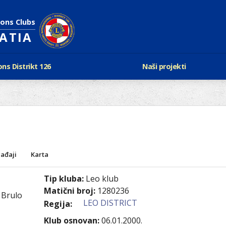
ions Clubs
OATIA
ons Distrikt 126
Naši projekti
vijest Lionsa
LCIF
ons i Leo klubovi
Razmjena mladeži i kam
Karta klubova
Poster mira
Gdje se sastaju
Regata jedrima protiv d
Foto natječaj
tualna Lions godina
Lions QUEST
Aktualno rukovodstvo D-126
ađaji
Karta
Lions vinograd dobrote
Kabinet
Projekti klubova
Tip kluba:
Leo klub
Ustroj
New Voices
Matični broj:
1280236
 Brulo
Podaci o D-126 i kontakt
LEO DISTRICT
Regija:
verneri 126
Klub osnovan:
06.01.2000.