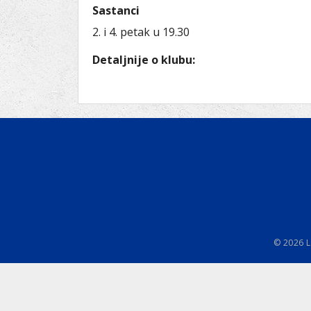
Ru
Lions International
Sastanci
Po
Club finder
2. i 4. petak u 19.30
Detaljnije o klubu:
© 2026 L