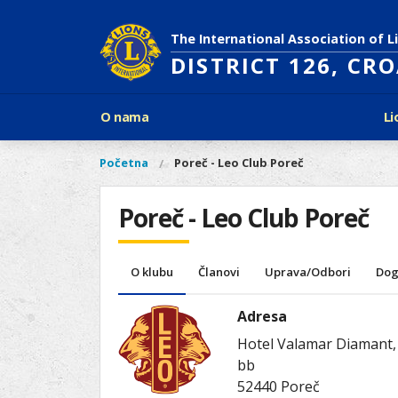
Skoči
na
The International Association of L
glavni
DISTRICT 126, CR
sadržaj
Glavni
O nama
Li
izbornik
Povijest Lions Internationala
Po
O
Glavni
Početna
Poreč - Leo Club Poreč
Vi
Ciljevi predsjednika LCI
Li
izbornik
nama
ste
Rječnik lionističkih natpisa
Lions
ovdje
Poreč - Leo Club Poreč
Što treba znati o Lionsima?
Distrikt
Područja djelovanja
126
Ak
Dijabetes
Naši
O klubu
Članovi
Uprava/Odbori
Dog
Slijepi i slabovidni
projekti
Glad
Aktivnosti
Adresa
Zaštita okoliša
Hotel Valamar Diamant,
Rak kod djece
bb
Gu
Linkovi
52440
Poreč