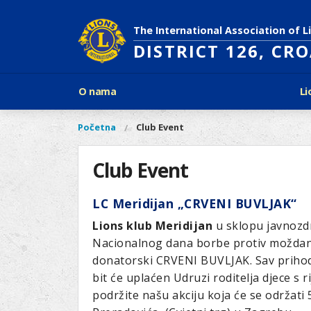
Skoči
na
The International Association of L
glavni
DISTRICT 126, CR
sadržaj
Glavni
O nama
Li
izbornik
Povijest Lions Internationala
Po
O
Glavni
Početna
Club Event
Vi
Ciljevi predsjednika LCI
Li
izbornik
nama
ste
Rječnik lionističkih natpisa
Lions
ovdje
Club Event
Što treba znati o Lionsima?
Distrikt
Područja djelovanja
126
Ak
LC Meridijan „CRVENI BUVLJAK“
Dijabetes
Naši
Slijepi i slabovidni
Lions klub Meridijan
u sklopu javnozd
projekti
Glad
Nacionalnog dana borbe protiv moždan
Aktivnosti
Zaštita okoliša
donatorski CRVENI BUVLJAK. Sav prihod 
Rak kod djece
bit će uplaćen Udruzi roditelja djece s
podržite našu akciju koja će se održati 
Gu
Linkovi