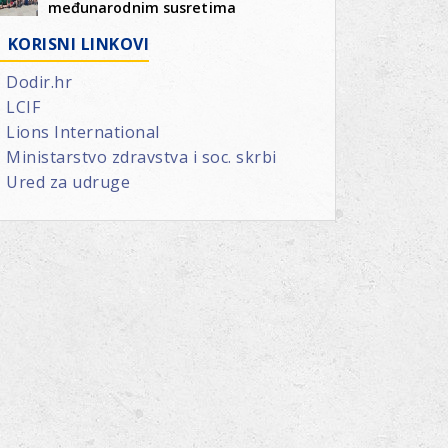
međunarodnim susretima
KORISNI LINKOVI
Dodir.hr
LCIF
Lions International
Ministarstvo zdravstva i soc. skrbi
Ured za udruge
arna
TARNI
NBAL