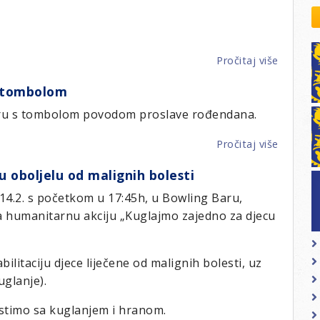
kovodstvo Leo Distrikta
daci o LEO D-126 i kontakt
Pročitaj više
o
LC
s tombolom
Meridija
„CRVEN
eru s tombolom povodom proslave rođendana.
BUVLJA
Pročitaj više
o
LC
 oboljelu od malignih bolesti
Korzo
-
4.2. s početkom u 17:45h, u Bowling Baru,
Humanit
ma humanitarnu akciju „Kuglajmo zajedno za djecu
večera
s
tombol
ilitaciju djece liječene od malignih bolesti, uz
glanje).
astimo sa kuglanjem i hranom.