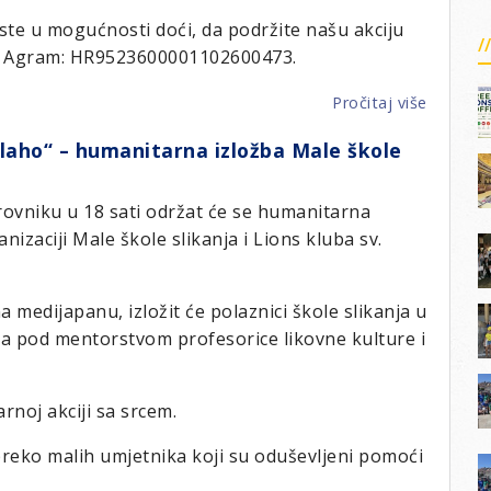
iste u mogućnosti doći, da podržite našu akciju
C Agram: HR9523600001102600473.
Pročitaj više
o
Kuglaj
i Vlaho“ – humanitarna izložba Male škole
zajedno
zajedno
za
brovniku u 18 sati održat će se humanitarna
djecu
anizaciji Male škole slikanja i Lions kluba sv.
oboljelu
od
maligni
 medijapanu, izložit će polaznici škole slikanja u
bolesti
ha pod mentorstvom profesorice likovne kulture i
rnoj akciji sa srcem.
 preko malih umjetnika koji su oduševljeni pomoći