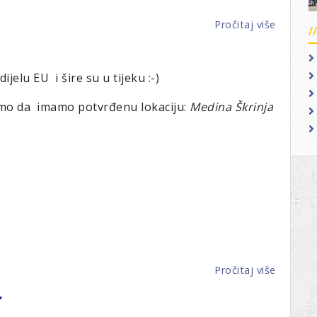
Pročitaj više
o
„Mladi
slikari
lavljeg
elu EU i šire su u tijeku :-)
srca
amo da imamo potvrđenu lokaciju:
Medina Škrinja
i
Sveti
Vlaho“
–
humanit
izložba
Male
škole
slikanja
i
Lions
Pročitaj više
o
kluba
HUMANI
“
sv.
MASKE