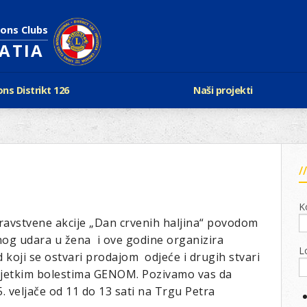
ions Clubs
OATIA
ons Distrikt 126
Naši projekti
vijest Lionsa
LCIF
ons i Leo klubovi
Razmjena mladeži i kam
Karta klubova
Poster mira
Gdje se sastaju
Regata jedrima protiv d
Foto natječaj
tualna Lions godina
Lions QUEST
K
Aktualno rukovodstvo D-126
Lions vinograd dobrote
ravstvene akcije „Dan crvenih haljina“ povodom
Kabinet
Projekti klubova
og udara u žena i ove godine organizira
Ustroj
L
New Voices
koji se ostvari prodajom odjeće i drugih stvari
Podaci o D-126 i kontakt
 rijetkim bolestima GENOM. Pozivamo vas da
5. veljače od 11 do 13 sati na Trgu Petra
verneri 126