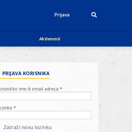
Prijava
Aktivnosti
Događaji
p
Kalendar
Mediji o nama
roge
Lions Magazin
PRIJAVA KORISNIKA
orisničko ime ili email adresa
*
ozinka
*
Zatraži novu lozinku