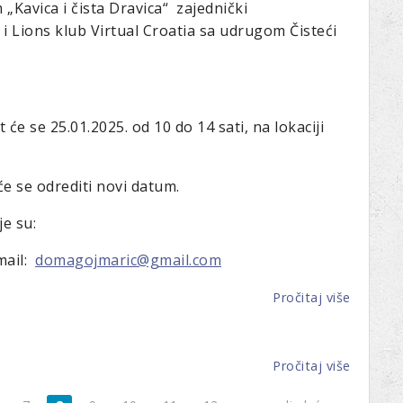
Vlaho
„Kavica i čista Dravica“ zajednički
i Lions klub Virtual Croatia sa udrugom Čisteći
 će se 25.01.2025. od 10 do 14 sati, na lokaciji
će se odrediti novi datum.
e su:
mail:
domagojmaric@gmail.com
Pročitaj više
o
Eko-
akcija
„Kavica
Pročitaj više
o
i
LC
čista