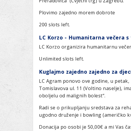
Preradovića (Cvjetni trg) u Zagrebu.
Ru
Lions International
Po
Club finder
Plovimo zajedno morem dobrote
200 slots left.
LC Korzo - Humanitarna večera 
LC Korzo organizira humanitarnu več
Unlimited slots left.
Kuglajmo zajedno zajedno za djecu
LC Agram ponovo ove godine, u petak, 1
Tomislavova ul. 11 (Voltino naselje), i
oboljelu od malignih bolest“.
Radi se o prikupljanju sredstava za rehab
ugodno druženje i bowling (američko ku
Donacija po osobi je 50,00€ a mi Vas č