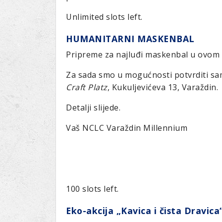
Unlimited slots left.
HUMANITARNI MASKENBAL
Pripreme za najluđi maskenbal u ovom dij
Za sada smo u mogućnosti potvrditi s
Craft Platz
, Kukuljevićeva 13, Varaždin.
Detalji slijede.
Vaš NCLC Varaždin Millennium
100 slots left.
Eko-akcija „Kavica i čista Dravica