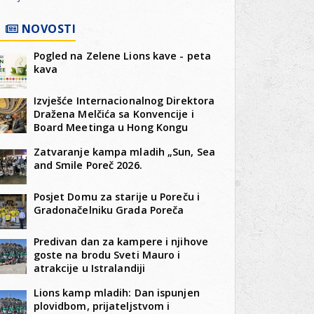
NOVOSTI
Pogled na Zelene Lions kave - peta
kava
mo
Izvješće Internacionalnog Direktora
Dražena Melčića sa Konvencije i
Board Meetinga u Hong Kongu
Zatvaranje kampa mladih „Sun, Sea
and Smile Poreč 2026.
h
Posjet Domu za starije u Poreču i
Gradonačelniku Grada Poreča
Predivan dan za kampere i njihove
goste na brodu Sveti Mauro i
atrakcije u Istralandiji
Lions kamp mladih: Dan ispunjen
plovidbom, prijateljstvom i