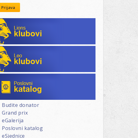
Prijava
Lions klubovi
n
I
Leo klubovi
K“
Poslovni katalog
arna
Budite donator
om
Grand prix
eGalerija
Poslovni katalog
eSjednice