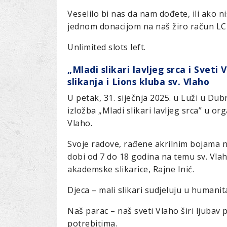
Veselilo bi nas da nam dođete, ili ako n
jednom donacijom na naš žiro račun L
Unlimited slots left.
„Mladi slikari lavljeg srca i Svet
slikanja i Lions kluba sv. Vlaho
U petak, 31. siječnja 2025. u Luži u Du
izložba „Mladi slikari lavljeg srca” u org
Vlaho.
Svoje radove, rađene akrilnim bojama na
dobi od 7 do 18 godina na temu sv. Vla
akademske slikarice, Rajne Inić.
Djeca – mali slikari sudjeluju u humanita
Naš parac – naš sveti Vlaho širi ljubav
potrebitima.