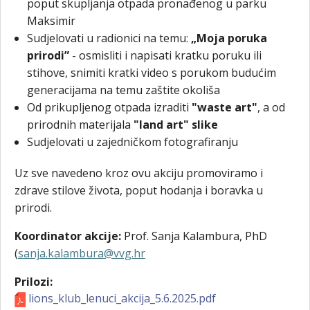
poput skupljanja otpada pronađenog u parku
Maksimir
Sudjelovati u radionici na temu:
„Moja poruka
prirodi”
- osmisliti i napisati kratku poruku ili
stihove, snimiti kratki video s porukom budućim
generacijama na temu zaštite okoliša
Od prikupljenog otpada izraditi
"waste art"
, a od
prirodnih materijala
"land art" slike
Sudjelovati u zajedničkom fotografiranju
Uz sve navedeno kroz ovu akciju promoviramo i
zdrave stilove života, poput hodanja i boravka u
prirodi.
Koordinator akcije:
Prof. Sanja Kalambura, PhD
(
sanja.kalambura@vvg.hr
Prilozi:
lions_klub_lenuci_akcija_5.6.2025.pdf