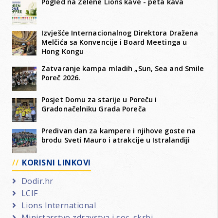
Pogled na Zelene Lions kave - peta kava
Izvješće Internacionalnog Direktora Dražena
Melčića sa Konvencije i Board Meetinga u
Hong Kongu
Zatvaranje kampa mladih „Sun, Sea and Smile
Poreč 2026.
Posjet Domu za starije u Poreču i
Gradonačelniku Grada Poreča
Predivan dan za kampere i njihove goste na
brodu Sveti Mauro i atrakcije u Istralandiji
KORISNI LINKOVI
Dodir.hr
LCIF
Lions International
Ministarstvo zdravstva i soc. skrbi