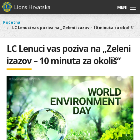
Skoči
Lions Hrvatska
MENI
na
glavni
O
O nama
Glavni
Početna
Vi
sadržaj
LC Lenuci vas poziva na „Zeleni izazov – 10 minuta za okoliš“
izbornik
nama
ste
Lions Distrikt 126
Lions
ovdje
Distrikt
LC Lenuci vas poziva na „Zeleni
Naši projekti
126
izazov – 10 minuta za okoliš“
Naši
Aktivnosti
projekti
Aktivnosti