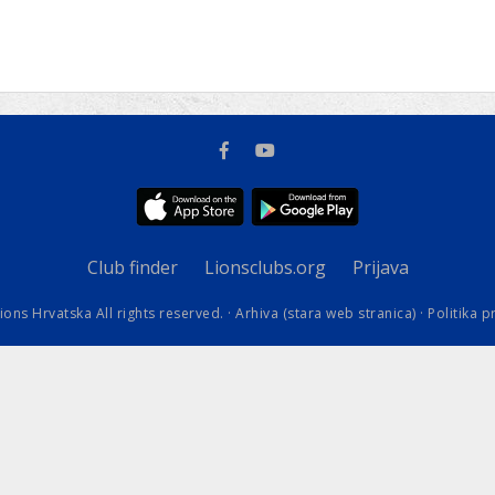
kovodstvo Leo Distrikta
daci o LEO D-126 i kontakt
Club finder
Lionsclubs.org
Prijava
ions Hrvatska All rights reserved. ·
Arhiva (stara web stranica)
·
Politika p