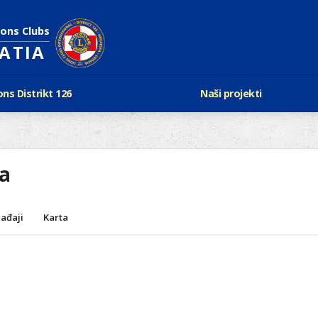
ions Clubs
OATIA
ons Distrikt 126
Naši projekti
vijest Lionsa
LCIF
ons i Leo klubovi
Razmjena mladeži i kam
Karta klubova
Poster mira
ra
Gdje se sastaju
Regata jedrima protiv d
Foto natječaj
tualna Lions godina
Lions QUEST
Aktualno rukovodstvo D-126
ađaji
Karta
Lions vinograd dobrote
Kabinet
Projekti klubova
Ustroj
New Voices
Podaci o D-126 i kontakt
verneri 126