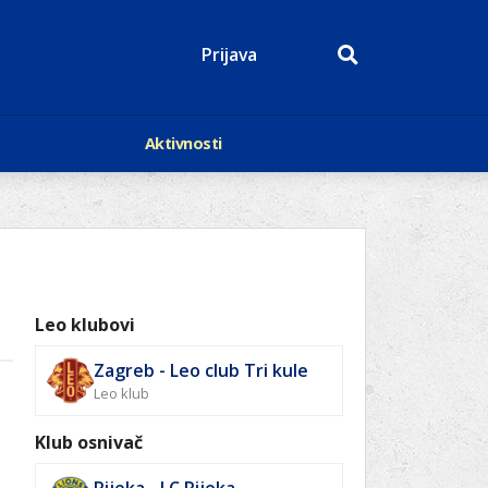
Prijava
Aktivnosti
Događaji
p
Kalendar
Mediji o nama
roge
Lions Magazin
Leo klubovi
Zagreb - Leo club Tri kule
Leo klub
Klub osnivač