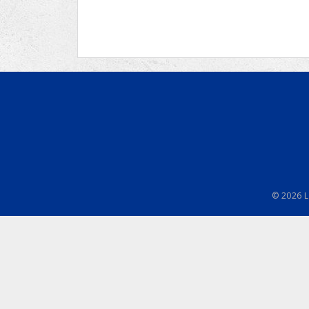
Ru
Lions International
Po
Club finder
© 2026 L