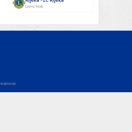
Rijeka - LC Rijeka
Lions klub
rivatnosti