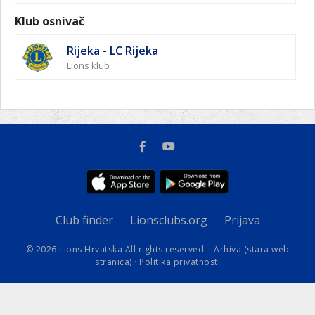
Klub osnivač
Rijeka - LC Rijeka
Lions klub
Club finder
Lionsclubs.org
Prijava
© 2026 Lions Hrvatska All rights reserved. ·
Arhiva (stara web
stranica)
·
Politika privatnosti