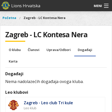
Skoči
Lions Hrvatska
MENI
na
glavni
O
O nama
Glavni
Početna
Zagreb - LC Kontesa Nera
Vi
sadržaj
izbornik
nama
ste
Lions Distrikt 126
Lions
ovdje
Zagreb - LC Kontesa Nera
Distrikt
Naši projekti
126
Naši
Aktivnosti
O klubu
Članovi
Uprava/Odbori
Događaji
projekti
Aktivnosti
Karta
Događaji
Nema nadolazećih događaja ovoga kluba.
Leo klubovi
Zagreb - Leo club Tri kule
Leo klub