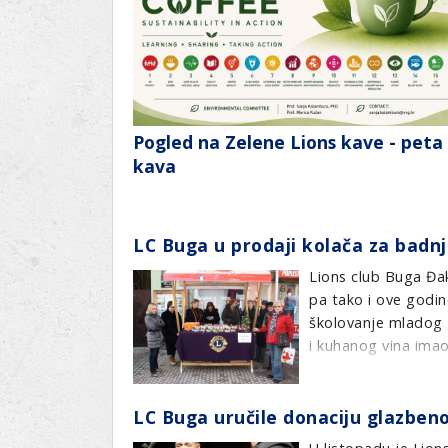
Pogled na Zelene Lions kave - peta
kava
LC Buga u prodaji kolača za badn
Lions club Buga Đa
pa tako i ove godin
školovanje mladog g
i kuhanog vina imao 
Pripremila:D.Matko
LC Buga uručile donaciju glazbeno