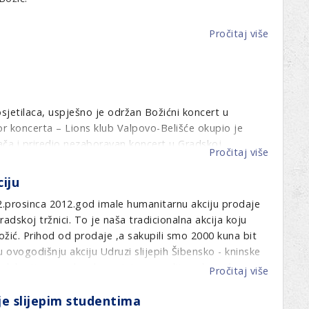
ženski
Lions
Pročitaj više
o
klub
Kontesi
Gea
obradov
nekoliko
obitelji
sjetilaca, uspješno je održan Božićni koncert u
za
r koncerta – Lions klub Valpovo-Belišće okupio je
Božić
ača i priredio nezaboravan koncert u Gradskoj
Pročitaj više
o
Gotovo 10.000,00 kuna, prikupljenih organizacijom ove
BOŽIĆ
e se maturantima Srednje škole Valpovo, koji su sva
iju
U
ili s odličnim uspjehom. Ova tradicionalna manifestacija
VALPO
2.prosinca 2012.god imale humanitarnu akciju prodaje
na prezentacija Lionsima u Slavonskoj regiji.
radskoj tržnici. To je naša tradicionalna akcija koju
ožić. Prihod od prodaje ,a sakupili smo 2000 kuna bit
 ovogodišnju akciju Udruzi slijepih Šibensko - kninske
 edukaciju za rad na kompjuteru za slijepe koju će
Pročitaj više
o
siholog. Iako je bilo jako hladno i bura je puhala,
Luce
ije slijepim studentima
 sve što smo napravile.
održale