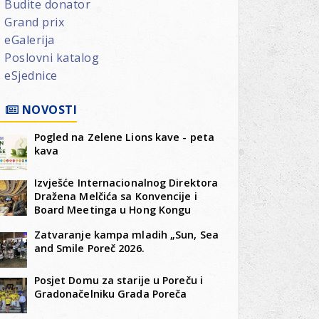
Budite donator
Grand prix
eGalerija
Poslovni katalog
eSjednice
NOVOSTI
u
Pogled na Zelene Lions kave - peta
kava
oj
Izvješće Internacionalnog Direktora
Dražena Melčića sa Konvencije i
Board Meetinga u Hong Kongu
andt
Zatvaranje kampa mladih „Sun, Sea
dnica
and Smile Poreč 2026.
a
Posjet Domu za starije u Poreču i
a
Gradonačelniku Grada Poreča