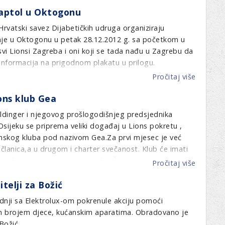
LC
glazben
Kaptol u Oktogonu
Pula
nizma" dodjeljuje LC Pula svake godine pojedincu ili
talente
dodijelil
 Hrvatski savez Dijabetičkih udruga organiziraju
oprinos humanitarnom radu.
Anđeo
je u Oktogonu u petak 28.12.2012 g. sa početkom u
lajoniz
 svi Lionsi Zagreba i oni koji se tada nađu u Zagrebu da
Arenatur
 informacija na prigodnom plakatu u prilogu.
iz
Pročitaj više
o
Pule
Dođite
ions klub Gea
na
postbož
aldinger i njegovog prošlogodišnjeg predsjednika
tulum
Osijeku se priprema veliki događaj u Lions pokretu ,
LC
nskog kluba pod nazivom Gea.Za prvi mjesec je već
Kaptol
članica,a u drugom i charter svečanost. Klub će imati
u
enih članica u Lionse Hrvatske. Čestitke Damiru i
Pročitaj više
o
Oktogo
o se novom klubu i našim budućim sestrama čije slike
U
telji za Božić
Osijeku
se
dnji sa Elektrolux-om pokrenule akciju pomoći
osniva
kim brojem djece, kućanskim aparatima. Obradovano je
novi
Božić.