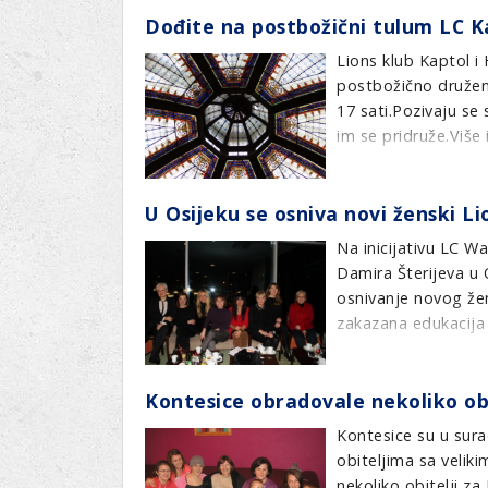
Dođite na postbožični tulum LC 
Plaketa "Anđeo Lajo
Lions klub Kaptol i
tvrtki za najveći d
postbožično družen
17 sati.Pozivaju se
im se pridruže.Više
U Osijeku se osniva novi ženski L
Na inicijativu LC W
Damira Šterijeva u 
osnivanje novog že
zakazana edukacija 
preko 20 novoprimlj
Waldingeru.Radujem
Kontesice obradovale nekoliko obi
donosimo uz vijest.
Kontesice su u sura
obiteljima sa veli
nekoliko obitelji za 