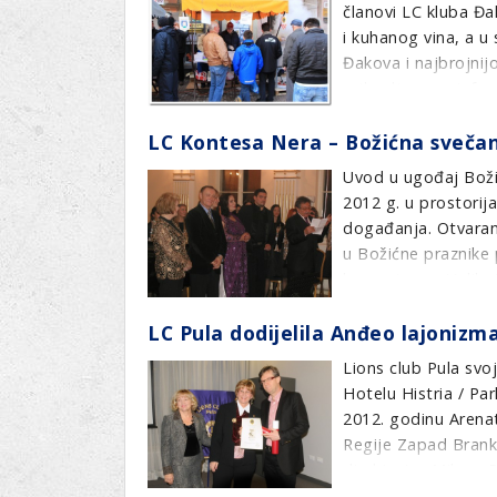
članovi LC kluba Đa
i kuhanog vina, a u 
Đakova i najbrojnij
prikupljene su info
kategorijama.
LC Kontesa Nera – Božićna sveča
Dana 29. prosinca 2
Uvod u ugođaj Boži
Đakovo dodjelom do
2012 g. u prostorij
najmnogobrojnijoj 
događanja. Otvaranj
u Božićne praznike 
koncertom u Velikoj
srednjoškolke svoji
LC Pula dodijelila Anđeo lajonizma
kreativnom kutku p
Lions club Pula svo
Hotelu Histria / Par
2012. godinu Arenat
Regije Zapad Branka
direktorica Milena 
Blažića.