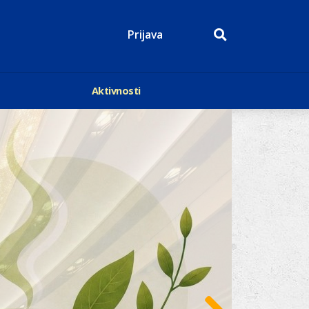
Prijava
Aktivnosti
Događaji
p
Kalendar
Mediji o nama
roge
Lions Magazin