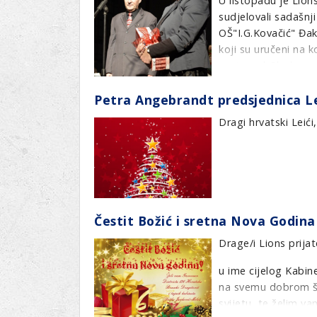
U listopadu je Lion
sudjelovali sadašnji
OŠ"I.G.Kovačić" Đak
koji su uručeni na
prate rad Glazbene 
podupiru školovanje
Petra Angebrandt predsjednica Leo
Pripremila:D.Matko
Dragi hrvatski Leići,
Čestit Božić i sretna Nova Godina
Drage/i Lions prijatel
u ime cijelog Kabin
na svemu dobrom što
svijetu, te želim va