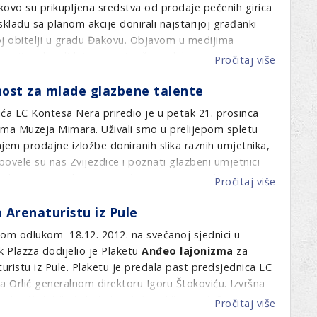
postbož
kovo su prikupljena sredstva od prodaje pečenih girica
tulum
skladu sa planom akcije donirali najstarijoj građanki
i
oj obitelji u gradu Đakovu. Objavom u medijima
skupio
rmacije o kandidatima, te izvršen odabir po
Pročitaj više
o
14.900
LC
kn
nost za mlade glazbene talente
Đakovo
012. završena je tradicionalna akcija Lions kluba
za
„Svome
ća LC Kontesa Nera priredio je u petak 21. prosinca
nacija i poklona najstarijoj sugrađanki Grada Đakova i
djecu
gradu
ama Muzeja Mimara. Uživali smo u prelijepom spletu
obitelji Grada Đakovo.
sa
za
em prodajne izložbe doniranih slika raznih umjetnika,
dijabet
blagdan
povele su nas Zvijezdice i poznati glazbeni umjetnici
 dvorani. Posebno iznenađenje su pripremile
Pročitaj više
o
m kreacijama zanimljivih modela i tombola. U
LC
 Arenaturistu iz Pule
ronašlo se za svakog ponešto.
Kontes
Nera
jom odlukom 18.12. 2012. na svečanoj sjednici u
–
k Plazza dodijelio je Plaketu
Anđeo lajonizma
za
Božićna
uristu iz Pule. Plaketu je predala past predsjednica LC
svečano
 Orlić generalnom direktoru Igoru Štokoviću. Izvršna
za
Perković dobila je buket cvijeća od lionsa dr.Renca
Pročitaj više
o
mlade