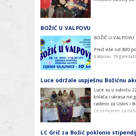
BOŽIĆ U VALPOVU
BOŽIĆ U VALPOVU
Pred više od 800 po
Valpovu. Organizato
dvjestotinjak izvođ
sportskoj dvorani. 
priredbe, donirat ć
Luce održale uspješnu Božićnu akc
četiri razreda završ
Luce su u subotu 2
još je jedna uspješ
kolača i ukrasa na g
radimo za Uskrs i B
će usmjeren za našu
županije,tj njihovu
provesti educirani p
LC Grič za Božić poklonio stipend
uspjele smo prodati