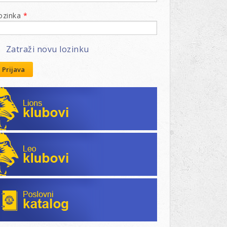
ozinka
*
Zatraži novu lozinku
Prijava
Lions klubovi
Leo klubovi
Poslovni katalog