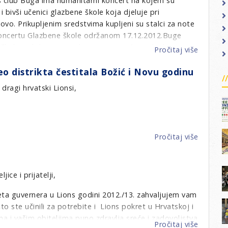
s club Buga ima humanitarni koncert na kojem su
prodaji
 i bivši učenici glazbene škole koja djeluje pri
kolača
ovo. Prikupljenim sredstvima kupljeni su stalci za note
za
 koncertu Glazbene škole održanom 17.12.2012.Buge
badnjak
škole već dugi niz godina i uz pomoć svojih akcija
Pročitaj više
o
 darovitih učenika.
LC
 distrikta čestitala Božić i Novu godinu
Buga
vić
uručile
 dragi hrvatski Lionsi,
donacij
glazben
školi
Đakovo
Pročitaj više
o
Petra
Angebr
predsje
jice i prijatelji,
Leo
eta guvernera u Lions godini 2012./13. zahvaljujem vam
distrikt
 ste učinili za potrebite i Lions pokret u Hrvatskoj i
čestital
ma i vašim obiteljima puno zdravlja,sreće i zadovoljstva
Božić
Pročitaj više
o