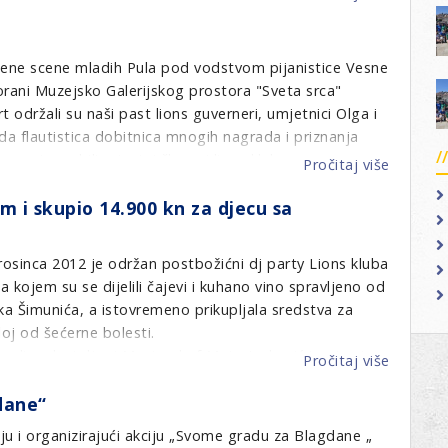
h blagdana kao i u cijeloj 2013 g.
i
Čestit
Novu
Božić
126 Hrvatska
godinu
i
zbene scene mladih Pula pod vodstvom pijanistice Vesne
sretna
orani Muzejsko Galerijskog prostora "Sveta srca"
Nova
 održali su naši past lions guverneri, umjetnici Olga i
Godina
a flautistica dobitnica mnogih nagrada i priznanja
oncertu su bili prisutni članovi lions klubova:
Pročitaj više
o
rada.
Koncert
m i skupio 14.900 kn za djecu sa
za
"Neka cijeli ovaj svijet..." zaželjeli su svima sretnu i
Silvestr
 godinu.
u
prosinca 2012 je održan postbožićni dj party Lions kluba
Puli
 kojem su se dijelili čajevi i kuhano vino spravljeno od
 Šimunića, a istovremeno prikupljala sredstva za
oj od šećerne bolesti.
vali u ulozi dj-a i Masterchef Mate Janković i putopisac
Pročitaj više
o
"resident" dj-i Lavovi Sani Pogorilić sa sinom Matijom i
LC
dane“
Kaptol
održao
iju i organizirajući akciju „Svome gradu za Blagdane „