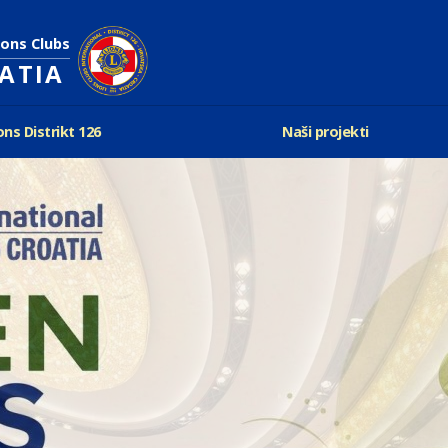
ions Clubs
OATIA
ons Distrikt 126
Naši projekti
vijest Lionsa
LCIF
ons i Leo klubovi
Razmjena mladeži i kam
Karta klubova
Poster mira
Gdje se sastaju
Regata jedrima protiv d
Foto natječaj
tualna Lions godina
Lions QUEST
Aktualno rukovodstvo D-126
Lions vinograd dobrote
Kabinet
Projekti klubova
Ustroj
New Voices
Podaci o D-126 i kontakt
verneri 126