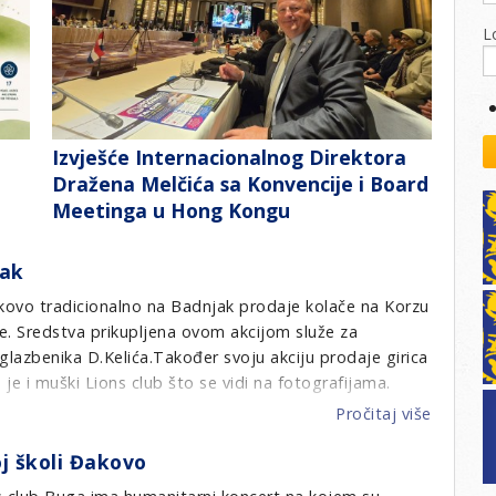
L
Izvješće Internacionalnog Direktora
Dražena Melčića sa Konvencije i Board
Meetinga u Hong Kongu
jak
kovo tradicionalno na Badnjak prodaje kolače na Korzu
e. Sredstva prikupljena ovom akcijom služe za
lazbenika D.Kelića.Također svoju akciju prodaje girica
je i muški Lions club što se vidi na fotografijama.
Pročitaj više
o
vić
LC
j školi Đakovo
Buga
u