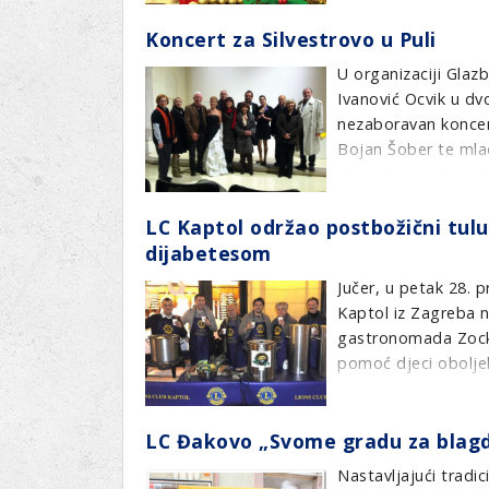
u tijeku predstojeći
Koncert za Silvestrovo u Puli
Guverner Distrikta 
U organizaciji Gla
Branko Dragičević
Ivanović Ocvik u dv
nezaboravan koncert
Bojan Šober te mlad
Klara Petrović. Na k
Pule,Poreča i Novig
LC Kaptol održao postbožični tulu
Zajedničkom pjesmom 
dijabetesom
uspješnu Novu 2013
Jučer, u petak 28. 
Pripremila. B. Orlić
Kaptol iz Zagreba na
gastronomada Zocka
pomoć djeci oboljel
Na partyju su gosto
Hrvoje Šalković, te 
LC Đakovo „Svome gradu za blag
Ozren Kanceljak.
Nastavljajući tradic