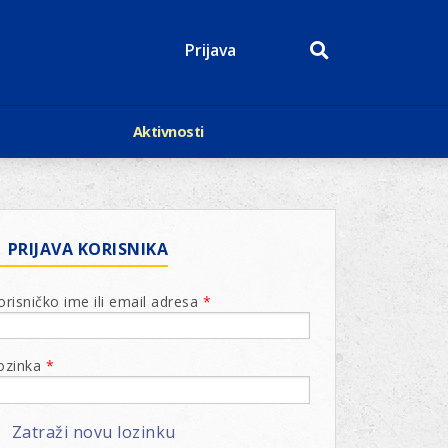
Prijava
Aktivnosti
Događaji
p
Kalendar
Mediji o nama
roge
Lions Magazin
PRIJAVA KORISNIKA
orisničko ime ili email adresa
*
odbora
ozinka
*
odbora
vić
odbora
vić
Zatraži novu lozinku