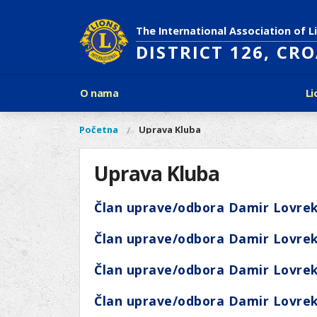
Skoči
na
The International Association of L
glavni
DISTRICT 126, CR
sadržaj
Glavni
O nama
Li
izbornik
Povijest Lions Internationala
Po
O
Glavni
Početna
Uprava Kluba
Vi
Ciljevi predsjednika LCI
Li
izbornik
nama
ste
Rječnik lionističkih natpisa
Lions
ovdje
Uprava Kluba
Što treba znati o Lionsima?
Distrikt
Područja djelovanja
126
Ak
Član uprave/odbora Damir Lovrek
Dijabetes
Naši
Slijepi i slabovidni
projekti
Član uprave/odbora Damir Lovrek
Glad
Aktivnosti
Zaštita okoliša
Član uprave/odbora Damir Lovrek
Rak kod djece
Član uprave/odbora Damir Lovrek
Gu
Linkovi