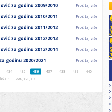
Član
Damir
kovodstvo Leo Distrikta
za
2004/20
ović za godinu 2009/2010
Pročitaj više
o
uprave/
Lovreko
godinu
daci o LEO D-126 i kontakt
Član
Damir
za
2005/20
ović za godinu 2010/2011
Pročitaj više
o
uprave/
Lovreko
godinu
Član
Damir
za
2006/20
ović za godinu 2011/2012
Pročitaj više
o
uprave/
Lovreko
godinu
Član
Damir
za
2008/20
ović za godinu 2012/2013
Pročitaj više
o
uprave/
Lovreko
godinu
Član
Damir
za
2009/20
ović za godinu 2013/2014
Pročitaj više
o
uprave/
Lovreko
godinu
Član
Damir
za
2010/20
za godinu 2020/2021
Pročitaj više
o
uprave/
Lovreko
godinu
Član
Damir
za
2011/20
434
435
436
437
438
439
440
uprave/
Lovreko
godinu
Antun
za
deća ›
posljednja »
2012/20
Tucak
godinu
za
2013/20
godinu
2020/20