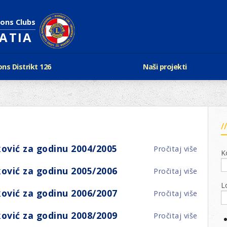
ions Clubs
OATIA
ons Distrikt 126
Naši projekti
vijest Lionsa
LCIF
ons i Leo klubovi
Razmjena mladeži i kam
Karta klubova
Poster mira
Gdje se sastaju
Regata jedrima protiv d
Foto natječaj
tualna Lions godina
ović za godinu 2004/2005
Pročitaj više
o
Lions QUEST
K
Aktualno rukovodstvo D-126
Član
Lions vinograd dobrote
Kabinet
ović za godinu 2005/2006
Pročitaj više
o
uprave/
Projekti klubova
Ustroj
Član
Damir
L
New Voices
ović za godinu 2006/2007
Pročitaj više
o
uprave/
Lovreko
Podaci o D-126 i kontakt
Član
Damir
za
ović za godinu 2008/2009
Pročitaj više
o
verneri 126
uprave/
Lovreko
godinu