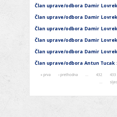
Ru
Lions International
Član uprave/odbora Damir Lovrek
Po
Club finder
Član uprave/odbora Damir Lovrek
Član uprave/odbora Damir Lovrek
Član uprave/odbora Damir Lovrek
Član uprave/odbora Damir Lovrek
Član uprave/odbora Antun Tucak 
« prva
‹ prethodna
…
432
433
Stranice
…
slje