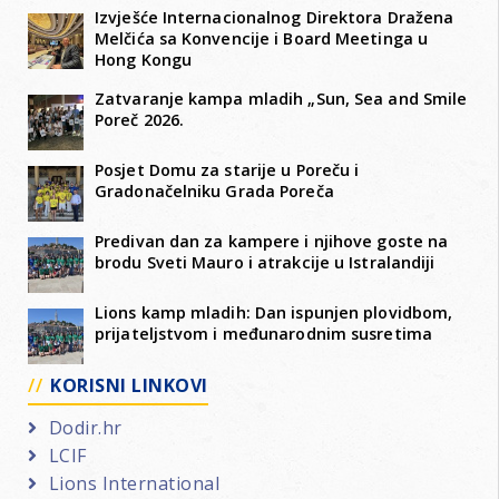
Izvješće Internacionalnog Direktora Dražena
Melčića sa Konvencije i Board Meetinga u
Hong Kongu
Zatvaranje kampa mladih „Sun, Sea and Smile
Poreč 2026.
Posjet Domu za starije u Poreču i
Gradonačelniku Grada Poreča
Predivan dan za kampere i njihove goste na
brodu Sveti Mauro i atrakcije u Istralandiji
Lions kamp mladih: Dan ispunjen plovidbom,
prijateljstvom i međunarodnim susretima
KORISNI LINKOVI
Dodir.hr
LCIF
Lions International