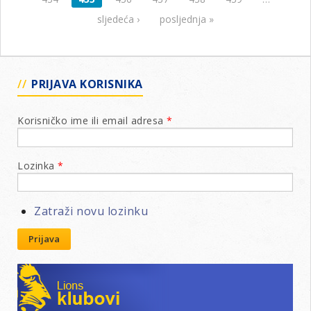
Lo
20
sljedeća ›
posljednja »
za
go
20
PRIJAVA KORISNIKA
Korisničko ime ili email adresa
*
Lozinka
*
Zatraži novu lozinku
Prijava
Lions klubovi