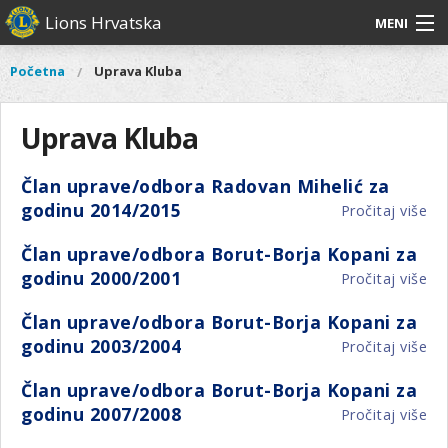
Skoči
Lions Hrvatska
MENI
na
glavni
O
O nama
Glavni
Početna
Uprava Kluba
Vi
sadržaj
izbornik
nama
ste
Lions Distrikt 126
Lions
ovdje
Uprava Kluba
Distrikt
Naši projekti
126
Član uprave/odbora Radovan Mihelić za
Naši
Aktivnosti
godinu 2014/2015
Pročitaj više
o
projekti
Čl
Aktivnosti
Član uprave/odbora Borut-Borja Kopani za
up
godinu 2000/2001
Pročitaj više
o
Ra
Čl
Mih
Član uprave/odbora Borut-Borja Kopani za
up
za
godinu 2003/2004
Pročitaj više
o
Bo
go
Čl
Bo
20
Član uprave/odbora Borut-Borja Kopani za
up
Ko
godinu 2007/2008
Pročitaj više
o
Bo
za
Čl
Bo
go