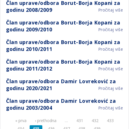
Član uprave/odbora Borut-Borja Kopani za
up
Ko
20
godinu 2008/2009
Pročitaj više
o
Bo
za
Čl
Bo
go
Član uprave/odbora Borut-Borja Kopani za
up
Ko
20
godinu 2009/2010
Pročitaj više
o
Bo
za
Čl
Bo
go
Član uprave/odbora Borut-Borja Kopani za
up
Ko
20
godinu 2010/2011
Pročitaj više
o
Bo
za
Čl
Bo
go
Član uprave/odbora Borut-Borja Kopani za
up
Ko
20
godinu 2011/2012
Pročitaj više
o
Bo
za
Čl
Bo
go
Član uprave/odbora Damir Lovreković za
up
Ko
20
godinu 2020/2021
Pročitaj više
o
Bo
za
Čl
Bo
go
Član uprave/odbora Damir Lovreković za
up
Ko
20
godinu 2003/2004
Pročitaj više
o
Da
za
Čl
Lo
go
« prva
‹ prethodna
…
431
432
433
Stranice
up
za
20
Da
go
434
435
436
437
438
439
…