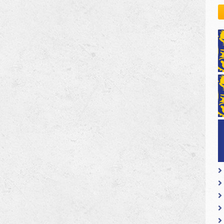
kovodstvo Leo Distrikta
daci o LEO D-126 i kontakt