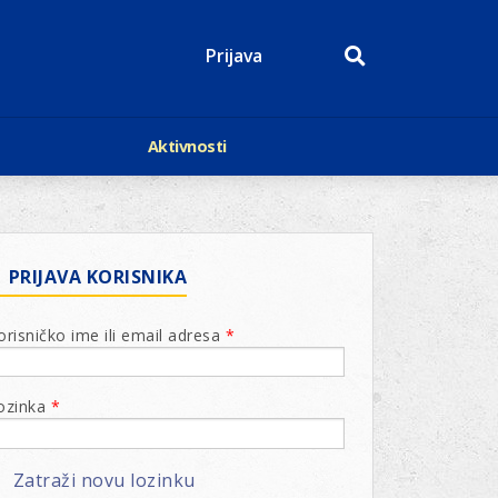
Prijava
Aktivnosti
Događaji
p
Kalendar
Mediji o nama
roge
Lions Magazin
PRIJAVA KORISNIKA
orisničko ime ili email adresa
*
ozinka
*
Zatraži novu lozinku