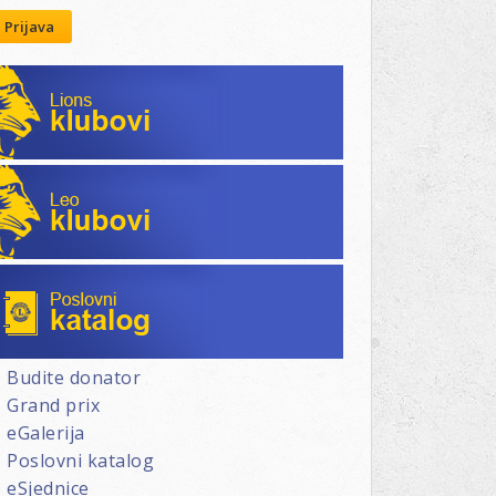
Prijava
Lions klubovi
Leo klubovi
Poslovni katalog
Budite donator
Grand prix
eGalerija
Poslovni katalog
eSjednice