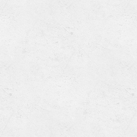
Ru
Lions International
Po
Club finder