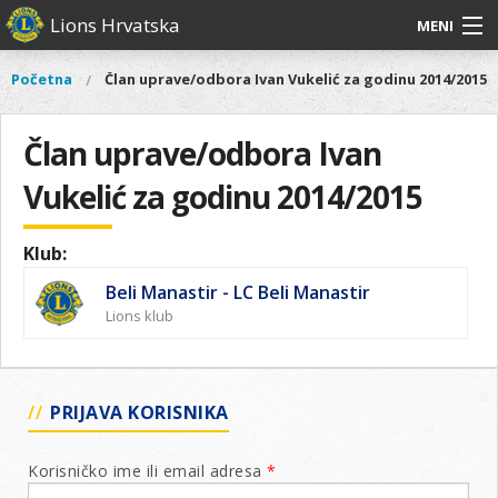
Skoči
Lions Hrvatska
MENI
na
glavni
O
O nama
Glavni
Početna
Član uprave/odbora Ivan Vukelić za godinu 2014/2015
Vi
sadržaj
izbornik
nama
ste
Lions Distrikt 126
Lions
ovdje
Član uprave/odbora Ivan
Distrikt
Naši projekti
126
Vukelić za godinu 2014/2015
Naši
Aktivnosti
projekti
Klub:
Aktivnosti
Beli Manastir - LC Beli Manastir
Lions klub
PRIJAVA KORISNIKA
Korisničko ime ili email adresa
*