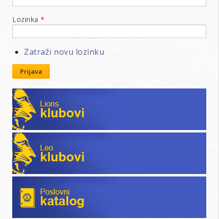
Lozinka
*
Zatraži novu lozinku
Prijava
Lions klubovi
Leo klubovi
Poslovni katalog