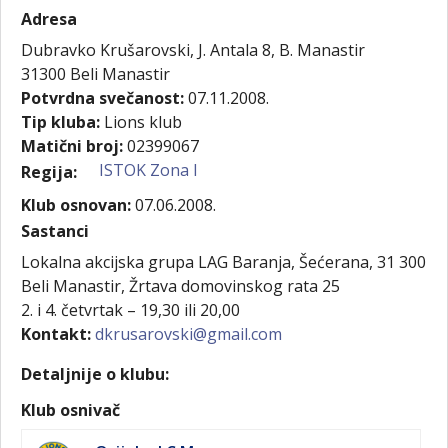
Adresa
Dubravko Krušarovski, J. Antala 8, B. Manastir
31300
Beli Manastir
Potvrdna svečanost:
07.11.2008.
Tip kluba:
Lions klub
Matični broj:
02399067
ISTOK Zona I
Regija:
Klub osnovan:
07.06.2008.
Sastanci
Lokalna akcijska grupa LAG Baranja, Šećerana, 31 300
Beli Manastir, Žrtava domovinskog rata 25
2. i 4. četvrtak – 19,30 ili 20,00
Kontakt:
dkrusarovski@gmail.com
Detaljnije o klubu:
Klub osnivač