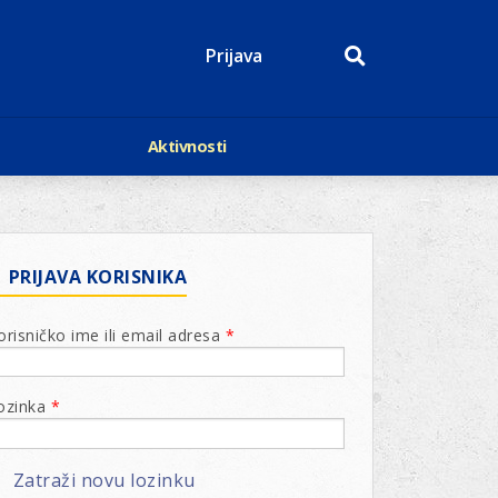
Prijava
Aktivnosti
Događaji
p
Kalendar
Mediji o nama
roge
Lions Magazin
PRIJAVA KORISNIKA
orisničko ime ili email adresa
*
ozinka
*
Zatraži novu lozinku