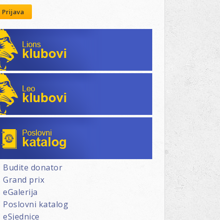
Prijava
KT
Lions klubovi
CA"
E
Leo klubovi
Poslovni katalog
Budite donator
Grand prix
eGalerija
Poslovni katalog
eSjednice