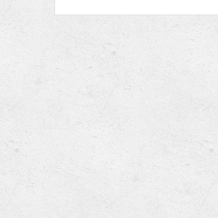
Ru
put.
Lions International
Po
Club finder