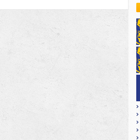
kovodstvo Leo Distrikta
VOICES
daci o LEO D-126 i kontakt
:PROJE
"LIONS
KUHARI
POSTIŽ
SVOJ
CILJ