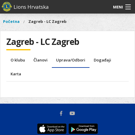
Skoči
Lions Hrvatska
MENI
na
glavni
O
O nama
Glavni
Početna
Zagreb - LC Zagreb
Vi
sadržaj
izbornik
nama
ste
Lions Distrikt 126
Lions
ovdje
Zagreb - LC Zagreb
Distrikt
Naši projekti
126
Naši
Aktivnosti
O klubu
Članovi
Uprava/Odbori
Događaji
projekti
Aktivnosti
Karta