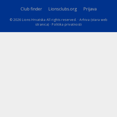
Club finder
Lionsclubs.org
Prijava
© 2026 Lions Hrvatska All rights reserved. ·
Arhiva (stara web
stranica)
·
Politika privatnosti