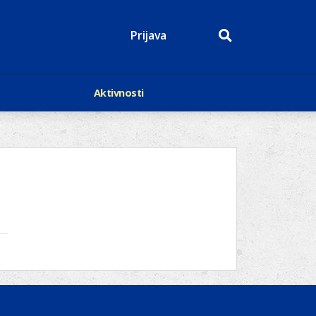
Prijava
Aktivnosti
Događaji
p
Kalendar
Mediji o nama
roge
Lions Magazin