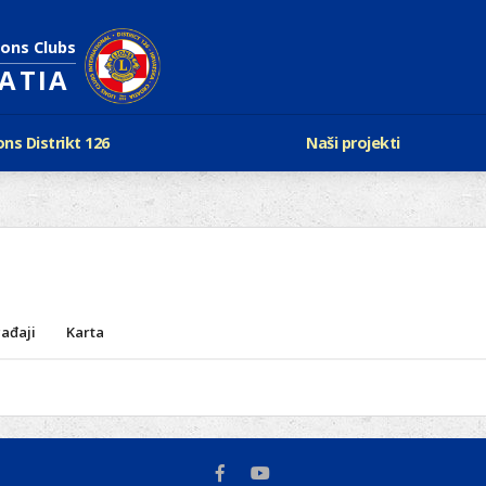
ions Clubs
OATIA
ons Distrikt 126
Naši projekti
vijest Lionsa
LCIF
ons i Leo klubovi
Razmjena mladeži i kam
Karta klubova
Poster mira
Gdje se sastaju
Regata jedrima protiv d
Foto natječaj
tualna Lions godina
Lions QUEST
Aktualno rukovodstvo D-126
ađaji
Karta
Lions vinograd dobrote
Kabinet
Projekti klubova
Ustroj
New Voices
Podaci o D-126 i kontakt
verneri 126