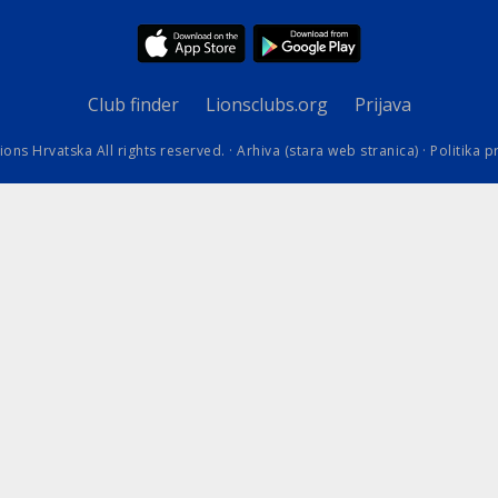
kovodstvo Leo Distrikta
daci o LEO D-126 i kontakt
Club finder
Lionsclubs.org
Prijava
ions Hrvatska All rights reserved. ·
Arhiva (stara web stranica)
·
Politika p