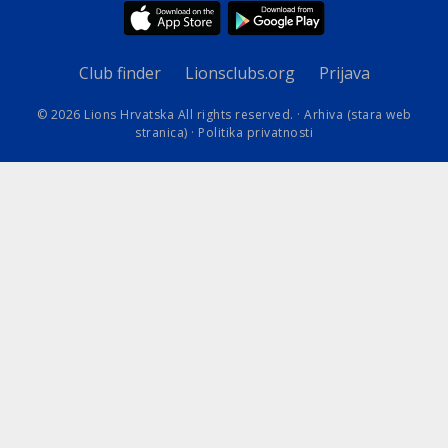
Club finder
Lionsclubs.org
Prijava
© 2026 Lions Hrvatska All rights reserved. ·
Arhiva (stara web
stranica)
·
Politika privatnosti