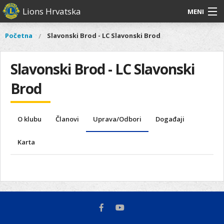
Skoči
Lions Hrvatska
MENI
na
glavni
O
O nama
Glavni
Početna
Slavonski Brod - LC Slavonski Brod
Vi
sadržaj
izbornik
nama
ste
Lions Distrikt 126
Lions
ovdje
Slavonski Brod - LC Slavonski
Distrikt
Naši projekti
126
Brod
Naši
Aktivnosti
projekti
O klubu
Članovi
Uprava/Odbori
Događaji
Aktivnosti
Karta