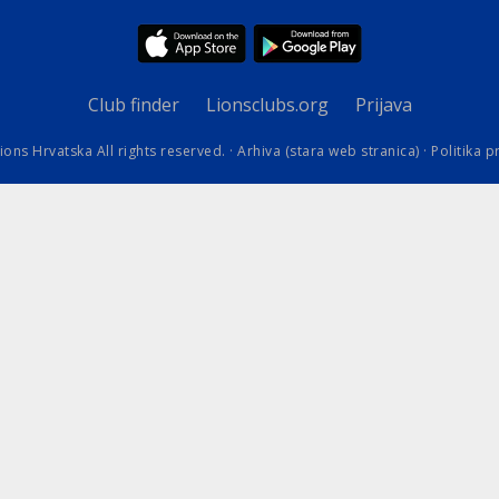
kovodstvo Leo Distrikta
daci o LEO D-126 i kontakt
Club finder
Lionsclubs.org
Prijava
ions Hrvatska All rights reserved. ·
Arhiva (stara web stranica)
·
Politika p