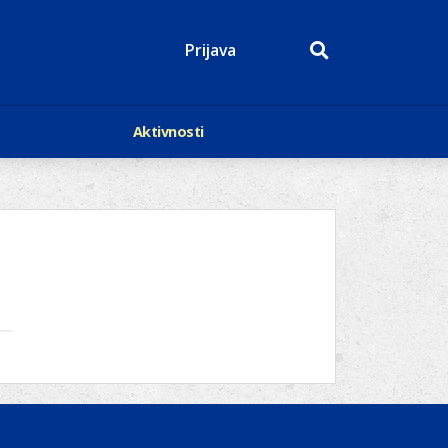
Prijava
Aktivnosti
Događaji
p
Kalendar
Mediji o nama
roge
Lions Magazin