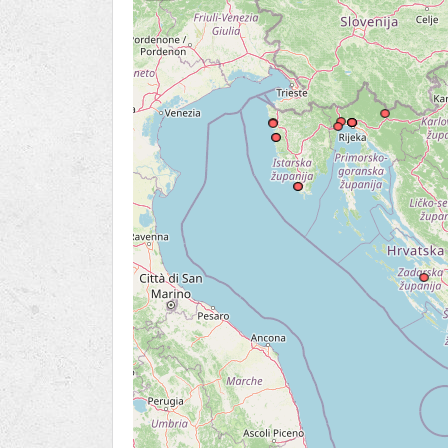
Ru
Lions International
Po
Club finder