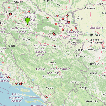
kovodstvo Leo Distrikta
daci o LEO D-126 i kontakt