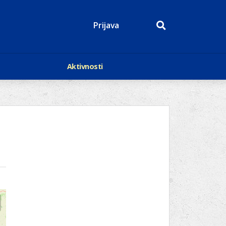
Prijava
Aktivnosti
Događaji
p
Kalendar
Mediji o nama
roge
Lions Magazin