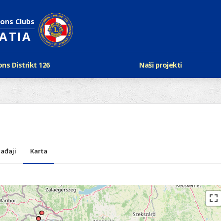
ions Clubs
OATIA
ons Distrikt 126
Naši projekti
vijest Lionsa
LCIF
ons i Leo klubovi
Razmjena mladeži i kam
Karta klubova
Poster mira
Gdje se sastaju
Regata jedrima protiv d
Foto natječaj
tualna Lions godina
Lions QUEST
Aktualno rukovodstvo D-126
ađaji
Karta
Lions vinograd dobrote
Kabinet
Projekti klubova
Ustroj
New Voices
Podaci o D-126 i kontakt
verneri 126