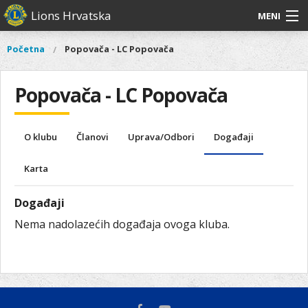
Skoči
Lions Hrvatska
MENI
na
glavni
O
O nama
Glavni
Početna
Popovača - LC Popovača
Vi
sadržaj
izbornik
nama
ste
Lions Distrikt 126
Lions
ovdje
Popovača - LC Popovača
Distrikt
Naši projekti
126
Naši
Aktivnosti
O klubu
Članovi
Uprava/Odbori
Događaji
projekti
Aktivnosti
Karta
Događaji
Nema nadolazećih događaja ovoga kluba.