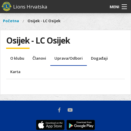
Skoči
Lions Hrvatska
MENI
na
glavni
O
O nama
Glavni
Početna
Osijek - LC Osijek
Vi
sadržaj
izbornik
nama
ste
Lions Distrikt 126
Lions
ovdje
Osijek - LC Osijek
Distrikt
Naši projekti
126
Naši
Aktivnosti
O klubu
Članovi
Uprava/Odbori
Događaji
projekti
Aktivnosti
Karta