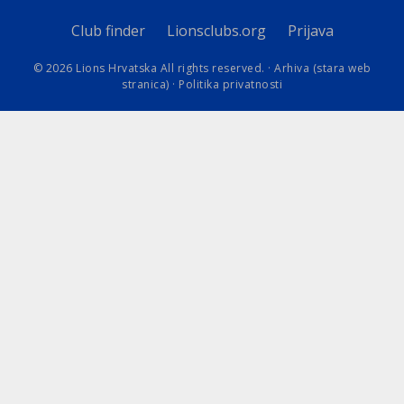
Club finder
Lionsclubs.org
Prijava
© 2026 Lions Hrvatska All rights reserved. ·
Arhiva (stara web
stranica)
·
Politika privatnosti