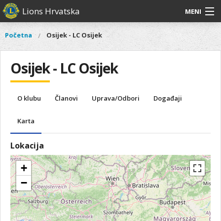
Skoči
Lions Hrvatska
MENI
na
glavni
O
O nama
Glavni
Početna
Osijek - LC Osijek
Vi
sadržaj
izbornik
nama
ste
Lions Distrikt 126
Lions
ovdje
Osijek - LC Osijek
Distrikt
Naši projekti
126
Naši
Aktivnosti
O klubu
Članovi
Uprava/Odbori
Događaji
projekti
Aktivnosti
Karta
Lokacija
+
−