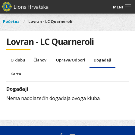
Skoči
Lions Hrvatska
MENI
na
glavni
O
O nama
Glavni
Početna
Lovran - LC Quarneroli
Vi
sadržaj
izbornik
nama
ste
Lions Distrikt 126
Lions
ovdje
Lovran - LC Quarneroli
Distrikt
Naši projekti
126
Naši
Aktivnosti
O klubu
Članovi
Uprava/Odbori
Događaji
projekti
Aktivnosti
Karta
Događaji
Nema nadolazećih događaja ovoga kluba.