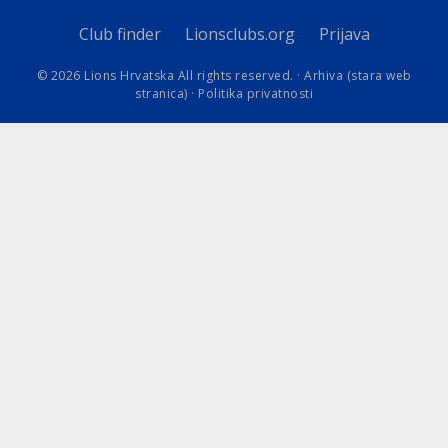
Club finder
Lionsclubs.org
Prijava
© 2026 Lions Hrvatska All rights reserved. ·
Arhiva (stara web
stranica)
·
Politika privatnosti