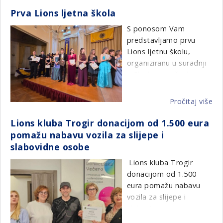
LC
članice Zajednice, s
baterija u reciklažnom
Prva Lions ljetna škola
Po
ciljem uklanjanja
dvorištu Kutina.
obi
S ponosom Vam
otpada iz akvatorija te
Da
predstavljamo prvu
jačanja svijesti o
pl
Lions ljetnu školu,
važnosti zaštite mora i
Ze
organiziranu u suradnji
morskog ekosustava.
s Glazbenom školom
Događaj je bio sastavni
Alberta Štrige u
dio nacionalne
Križevcima.
manifestacije Festival
Pročitaj više
o
znanosti.
Pr
Ovog ljeta, u sklopu
Lions kluba Trogir donacijom od 1.500 eura
Li
Lions ljetne škole,
pomažu nabavu vozila za slijepe i
lje
održat će se radionice
slabovidne osobe
šk
za učenike i studente
Lions kluba Trogir
harmonike, violine i
donacijom od 1.500
klavira u razdoblju od
eura pomažu nabavu
28. lipnja do 15. srpnja.
vozila za slijepe i
Predavači su ugledni
slabovidne osobe
glazbenici i profesori,