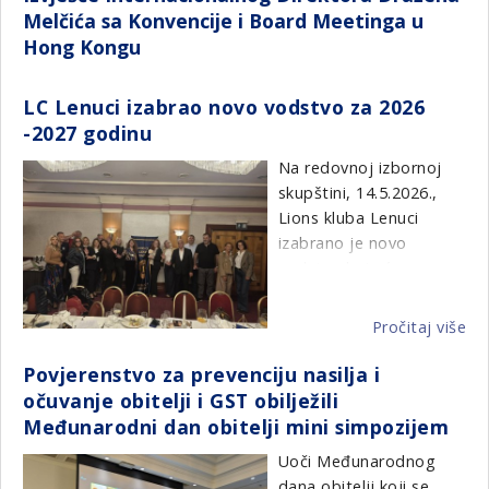
Melčića sa Konvencije i Board Meetinga u
Hong Kongu
LC Lenuci izabrao novo vodstvo za 2026
-2027 godinu
Na redovnoj izbornoj
skupštini, 14.5.2026.,
Lions kluba Lenuci
izabrano je novo
vodstvo koje će
preuzeti odgovornost
za vođenje kluba u
Pročitaj više
o
nadolazećoj lions
LC
godini. Ovaj trenutak
Povjerenstvo za prevenciju nasilja i
Le
uvijek je prilika za
očuvanje obitelji i GST obilježili
iz
pogled u budućnost, ali
Međunarodni dan obitelji mini simpozijem
no
i za osvrt na sve što
vo
Uoči Međunarodnog
smo zajedno ostvarili
za
dana obitelji koji se