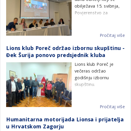
tijekom protekle
20
obilježava 15. svibnja,
godine.
-2
Povjerenstvo za
go
prevenciju nasilja i
očuvanje obitelji,
Distrikta 126 Hrvatska i
Pročitaj više
o
GST tim Distrikta 126
Po
Hrvatska, organizirali su
Lions klub Poreč održao izbornu skupštinu -
za
mini simpozij "Ne okreći
Đek Šurija ponovo predsjednik kluba
pr
glavu - nasilje u obitelji
nas
Lions klub Poreč je
se tiče svih nas
i
večeras održao
- prepoznaj, reagiraj,
oč
godišnju izbornu
pomozi".
obi
skupštinu.
i
Usvojen je Izvještaj o
GS
radu i financijski
obi
Pročitaj više
o
izvještaj za LG 2025-26.
Me
Li
i dones program rada
da
Humanitarna motorijada Lionsa i prijatelja
kl
za LG 2026-27.
obi
u Hrvatskom Zagorju
Po
mi