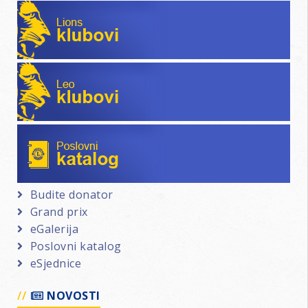
Lions klubovi
Leo klubovi
Poslovni katalog
Budite donator
Grand prix
eGalerija
Poslovni katalog
eSjednice
NOVOSTI