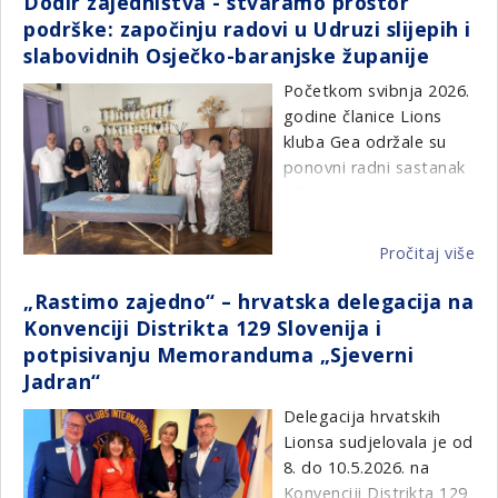
Dodir zajedništva - stvaramo prostor
šk
OPG-u Cesarec
Lovran i podružnica
podrške: započinju radovi u Udruzi slijepih i
pli
motorijada je krenula
Rijeka. Uz pomoć i
slabovidnih Osječko-baranjske županije
u
put Kumrovca gdje je
suradnju Plivačkog
org
uz stručno vodstvo
Početkom svibnja 2026.
kluba Kantrida, školu
LC
obišla Muzej Staro Selo
godine članice Lions
već treću godinu
Ko
Kumrovec.
kluba Gea održale su
organizira Lions klub
ponovni radni sastanak
Korzo, a naša članica
s članovima Udruge
Vlasta Gregurić
slijepih i slabovidnih
Karabegović, s
Osječko-baranjske
odgajateljima iz centra i
Pročitaj više
o
županije radi daljnjih
trenerima iz kluba,
Do
dogovora i pripreme
„Rastimo zajedno“ – hrvatska delegacija na
uspjela je realizirati
za
početka radova u
Konvenciji Distrikta 129 Slovenija i
školu koju je pohađalo
-
sklopu projekta
„Dodir
potpisivanju Memoranduma „Sjeverni
osam mališana.
st
zajedništva – stvaramo
Jadran“
pr
prostor podrške“
.
po
Delegacija hrvatskih
Projekt provodi LC Gea
za
Lionsa sudjelovala je od
u partnerstvu s
ra
8. do 10.5.2026. na
Udrugom slijepih i
u
Konvenciji Distrikta 129